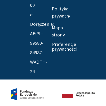
00
Polityka
e-
prywatności
Doręczenia:
Mapa
AE:PL-
strony
99580-
Preferencje
prywatności
84987-
WADTH-
24