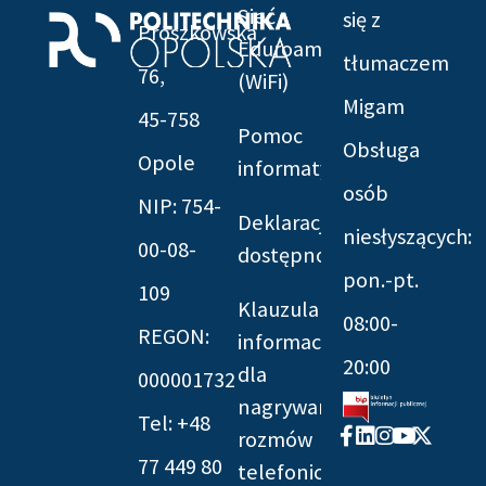
Sieć
się z
Prószkowska
Eduroam
tłumaczem
76,
(WiFi)
Migam
45-758
Pomoc
Obsługa
Opole
informatyczna
osób
NIP: 754-
Deklaracja
niesłyszących:
00-08-
dostępności
pon.-pt.
109
Klauzula
08:00-
REGON:
informacyjna
20:00
dla
000001732
nagrywania
Tel: +48
Facebook-
Linkedin
Instagram
Youtube
X-
rozmów
f
twitter
77 449 80
telefonicznych