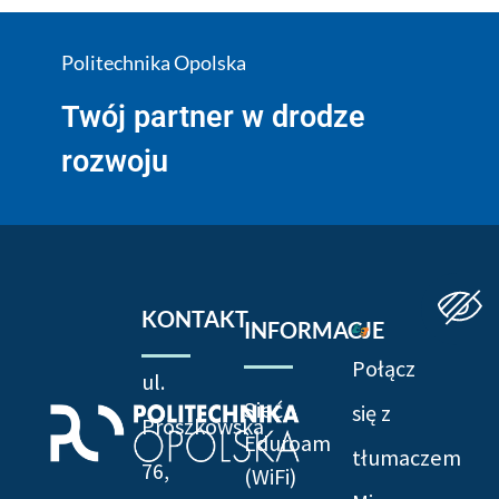
Politechnika Opolska
Twój partner w drodze
rozwoju
KONTAKT
INFORMACJE
Połącz
ul.
Sieć
się z
Prószkowska
Eduroam
tłumaczem
76,
(WiFi)