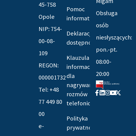
Migam
45-758
Pomoc
Obsługa
Opole
informatyczna
osób
NIP: 754-
Deklaracja
niesłyszących:
00-08-
dostępności
pon.-pt.
109
Klauzula
08:00-
REGON:
informacyjna
20:00
dla
000001732
nagrywania
Tel: +48
Facebook-
Linkedin
Instagram
Youtube
X-
rozmów
f
twitter
77 449 80
telefonicznych
00
Polityka
e-
prywatności