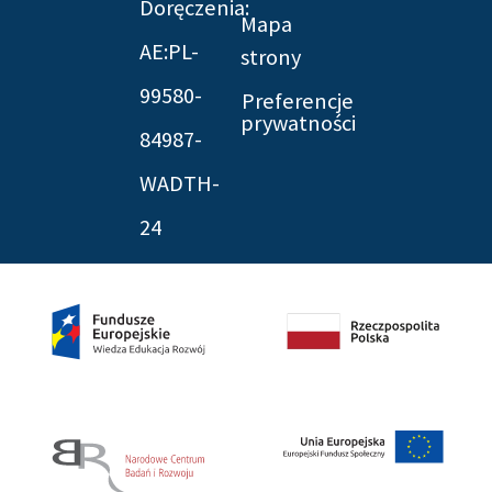
Doręczenia:
Mapa
AE:PL-
strony
99580-
Preferencje
prywatności
84987-
WADTH-
24