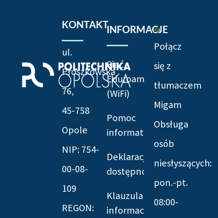
KONTAKT
INFORMACJE
Połącz
ul.
Sieć
się z
Prószkowska
Eduroam
tłumaczem
76,
(WiFi)
Migam
45-758
Pomoc
Obsługa
Opole
informatyczna
osób
NIP: 754-
Deklaracja
niesłyszących:
00-08-
dostępności
pon.-pt.
109
Klauzula
08:00-
REGON:
informacyjna