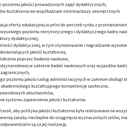
 poziomu jakości prowadzonych zajęć dydaktycznych,
w kształcenia we współudziale interesariuszy zewnętrznych
acja oferty edukacyjnej uczelni do potrzeb rynku z przeniesieniem
 wysokiego poziomu merytorycznego i dydaktycznego kadry nau
ktury dydaktycznej,
alności dydaktycznej, w tym stymulowanie i nagradzanie wysokiej
doskonalących jakość kształcenia,
ztałcenia poprzez badania naukowe,
ędzynarodowej w zakresie badań naukowych oraz wyjazdów kadr
 zagranicznych,
go poziomu jakości usług administracyjnych w zakresie obsługi 
 akademickiego kształtującego kompetencje społeczne,
 zawodowych absolwentów,
ie systemu zapewnienia jakości kształcenia.
tarań, aby polityka jakości kształcenia była realizowana na wszy
apewnią zasoby niezbędne do osiągnięcia wyznaczonych celów, ma
dpowiedzialni są za jej realizację.