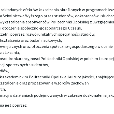
 zakładanych efektów kształcenia określonych w programach ks
la Szkolnictwa Wyższego przez studentów, doktorantów i słuch
ykształcenia absolwentów Politechniki Opolskiej z uwzględnien
ji otoczenia społeczno-gospodarczego Uczelni,
czelni poprzez rozwój unikalnych specjalności studiów,
 kształcenia oraz badań naukowych,
 zewnętrznych oraz otoczenia społeczno-gospodarczego w ocenie
kształcenia,
ści i konkurencyjności Politechniki Opolskiej w polskim i europe
cji społecznych studentów,
udiów,
 akademickim Politechniki Opolskiej kultury jakości, znajdując
 kształcenie oraz propagowanie wzorców zachowań
ych,
macji o działaniach podejmowanych w zakresie doskonalenia jakoś
na jest poprzez: