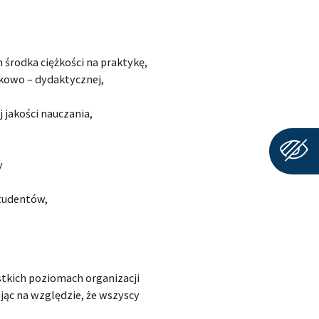
 środka ciężkości na praktykę,
kowo – dydaktycznej,
 jakości nauczania,
y
studentów,
stkich poziomach organizacji
jąc na względzie, że wszyscy