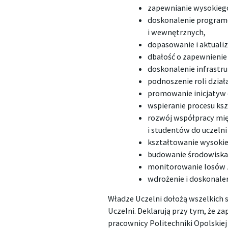
zapewnianie wysokiego
doskonalenie programó
i wewnętrznych,
dopasowanie i aktualiz
dbałość o zapewnienie
doskonalenie infrastru
podnoszenie roli dział
promowanie inicjatyw 
wspieranie procesu ks
rozwój współpracy mi
i studentów do uczelni
kształtowanie wysokie
budowanie środowiska
monitorowanie losów
wdrożenie i doskonalen
Władze Uczelni dołożą wszelkich s
Uczelni. Deklarują przy tym, że z
pracownicy Politechniki Opolskiej o