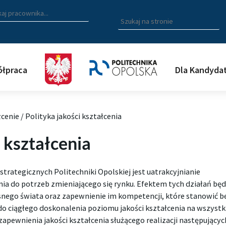
zukiwarka pracowników
 nazwisko, fragment nazwiska bądź imię pracownika aby wyszuk
Wpisz
szukaną
frazę
aby
wyszukać
łpraca
Dla Kandyda
na
stronie
łcenie
/
Polityka jakości kształcenia
i kształcenia
strategicznych Politechniki Opolskiej jest uatrakcyjnianie
nia do potrzeb zmieniającego się rynku. Efektem tych działań b
go świata oraz zapewnienie im kompetencji, które stanowić b
 do ciągłego doskonalenia poziomu jakości kształcenia na wszyst
pewnienia jakości kształcenia służącego realizacji następującyc