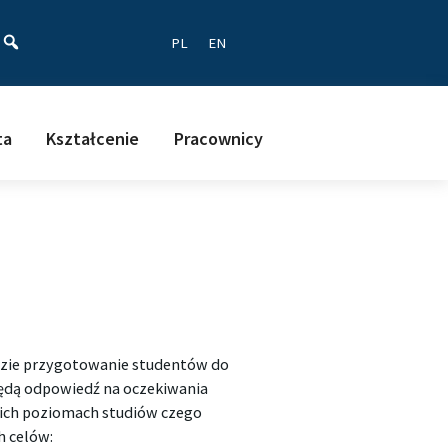
ać
PL
EN
ta
Kształcenie
Pracownicy
ędzie przygotowanie studentów do
ędą odpowiedź na oczekiwania
kich poziomach studiów czego
h celów: