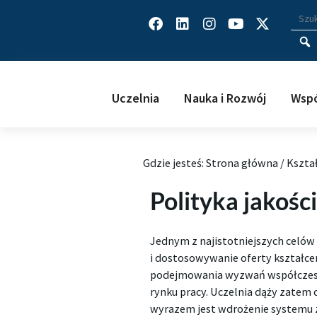
Facebook
Linkedin
Instagram
Youtube
X-
Wys
Wpisz
twitter
Uczelnia
Nauka i Rozwój
Wspó
Gdzie jesteś:
Strona główna
/
Kszta
Polityka jakośc
Jednym z najistotniejszych celów 
i dostosowywanie oferty kształce
podejmowania wyzwań współczesne
rynku pracy. Uczelnia dąży zatem
wyrazem jest wdrożenie systemu za