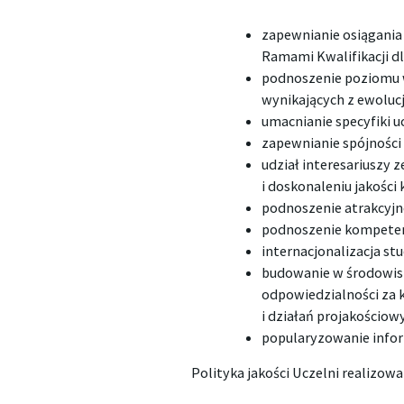
zapewnianie osiągania
Ramami Kwalifikacji d
podnoszenie poziomu w
wynikających z ewoluc
umacnianie specyfiki u
zapewnianie spójności
udział interesariuszy
i doskonaleniu jakości 
podnoszenie atrakcyjno
podnoszenie kompeten
internacjonalizacja st
budowanie w środowisku
odpowiedzialności za
i działań projakościow
popularyzowanie infor
Polityka jakości Uczelni realizowa