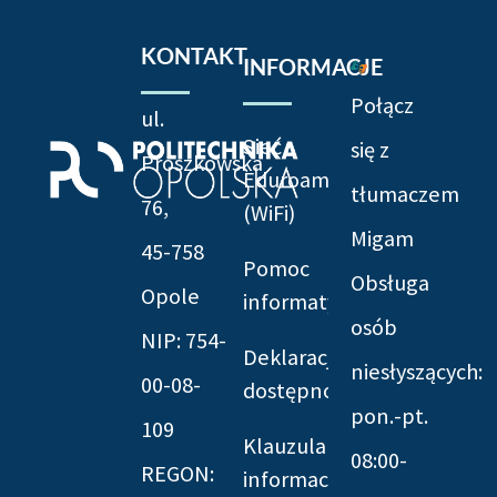
KONTAKT
INFORMACJE
Połącz
ul.
Sieć
się z
Prószkowska
Eduroam
tłumaczem
76,
(WiFi)
Migam
45-758
Pomoc
Obsługa
Opole
informatyczna
osób
NIP: 754-
Deklaracja
niesłyszących:
00-08-
dostępności
pon.-pt.
109
Klauzula
08:00-
REGON:
informacyjna