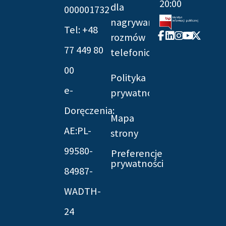
20:00
dla
000001732
nagrywania
Tel: +48
Facebook-
Linkedin
Instagram
Youtube
X-
rozmów
f
twitter
77 449 80
telefonicznych
00
Polityka
e-
prywatności
Doręczenia:
Mapa
AE:PL-
strony
99580-
Preferencje
prywatności
84987-
WADTH-
24