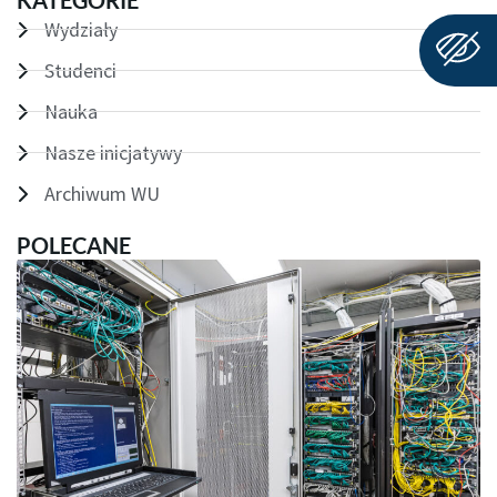
KATEGORIE
Wydziały
Studenci
Nauka
Nasze inicjatywy
Archiwum WU
POLECANE