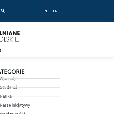
ać
PL
EN
t
ATEGORIE
Wydziały
Studenci
Nauka
Nasze inicjatywy
Archiwum WU