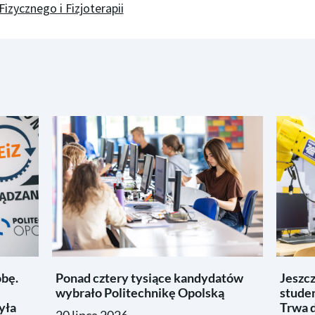
zycznego i Fizjoterapii
obę.
Ponad cztery tysiące kandydatów
Jeszc
wybrało Politechnikę Opolską
studen
yła
Trwa d