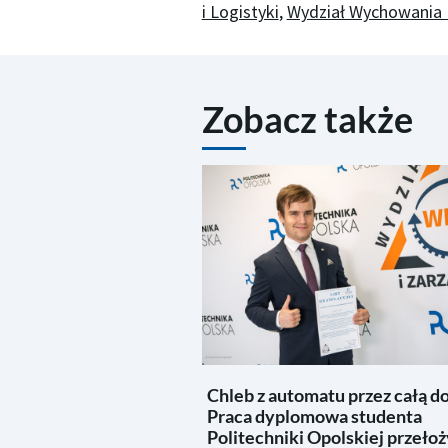
i Logistyki
,
Wydział Wychowania Fi
Zobacz także
Chleb z automatu przez całą d
Praca dyplomowa studenta
Politechniki Opolskiej przełoż