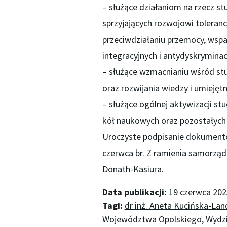
– służące działaniom na rzecz 
sprzyjających rozwojowi tolerancj
przeciwdziałaniu przemocy, wspa
integracyjnych i antydyskryminac
– służące wzmacnianiu wśród stu
oraz rozwijania wiedzy i umiejętn
– służące ogólnej aktywizacji s
kół naukowych oraz pozostałych
Uroczyste podpisanie dokumentów
czerwca br. Z ramienia samorzą
Donath-Kasiura.
Data publikacji:
19 czerwca 202
Tagi:
dr inż. Aneta Kucińska-La
Województwa Opolskiego
,
Wydzi