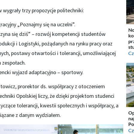
wygrały trzy propozycje politechniki:
racyjny „Poznajmy się na uczelni”.
No
czyna się dziś” – rozwój kompetencji studentów
ko
pr
odukcji i Logistyki, pożądanych na rynku pracy oraz
st
ych, postawy otwartości i tolerancji, umożliwiającej
Cz
 zespołach.
encki wyjazd adaptacyjno – sportowy.
jtowicz, prorektor ds. współpracy z otoczeniem
hniki Opolskiej liczy, że dzięki projektom studenci
zące tolerancji, kwestii społecznych i współpracy, a
Op
iązane z danym wydziałem.
na
Po
Cz