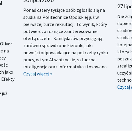
20 lipca 2026
i
27 lip
Ponad cztery tysiące osób zgłosiło się na
Nie zd
studia na Politechnice Opolskiej już w
dopiero
pierwszej turze rekrutacji. To wynik, który
studiów
potwierdza rosnące zainteresowanie
studia 
ofertą uczelni. Kandydatów przyciągają
Oliver
kolejna
zarówno sprawdzone kierunki, jak i
ie na
któryc
nowości odpowiadające na potrzeby rynku
acy
poszuk
pracy, w tym AI w biznesie, sztuczna
wość
zrealiz
inteligencja oraz informatyka stosowana.
h jako
uczyć 
Czytaj więcej »
 Efekty
technol
Czytaj 
 już