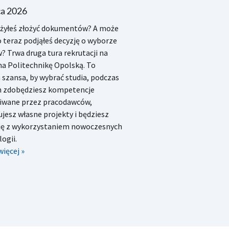
ca 2026
ążyłeś złożyć dokumentów? A może
 teraz podjąłeś decyzję o wyborze
? Trwa druga tura rekrutacji na
na Politechnikę Opolską. To
 szansa, by wybrać studia, podczas
h zdobędziesz kompetencje
iwane przez pracodawców,
ujesz własne projekty i będziesz
się z wykorzystaniem nowoczesnych
ogii.
więcej »