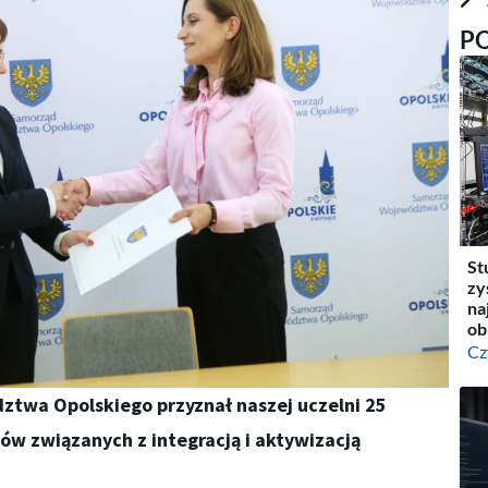
P
St
zy
na
ob
Cz
twa Opolskiego przyznał naszej uczelni 25
któw związanych z integracją i aktywizacją