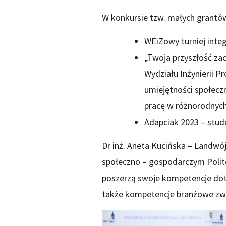
W konkursie tzw. małych grantów 
WEiZowy turniej integ
„Twoja przyszłość za
Wydziału Inżynierii Pr
umiejętności społeczn
pracę w różnorodnych
Adapciak 2023 – stud
Dr inż. Aneta Kucińska – Landwó
społeczno – gospodarczym Politec
poszerzą swoje kompetencje dotyc
także kompetencje branżowe zw