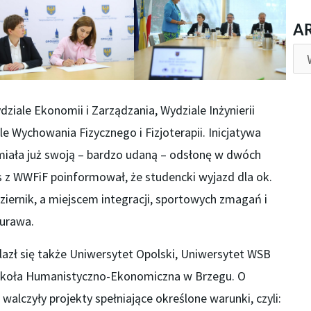
AR
A
ziale Ekonomii i Zarządzania, Wydziale Inżynierii
le Wychowania Fizycznego i Fizjoterapii. Inicjatywa
 miała już swoją – bardzo udaną – odsłonę w dwóch
s z WWFiF poinformował, że studencki wyjazd dla ok.
iernik, a miejscem integracji, sportowych zmagań i
Turawa.
lazł się także Uniwersytet Opolski, Uniwersytet WSB
Szkoła Humanistyczno-Ekonomiczna w Brzegu. O
 walczyły projekty spełniające określone warunki, czyli: