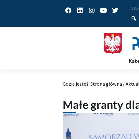
Facebook
Linkedin
Instagram
Youtube
Twitter
Wys
Wpisz
Kat
Gdzie jesteś:
Strona główna
/
Aktua
Małe granty dla