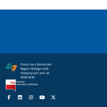
Połącz się z tłumaczem
Migam Obsługa osób
niesłyszących: pon.-pt.
08:00-20:00
Facebook-
Linkedin
Instagram
Youtube
X-
f
twitter