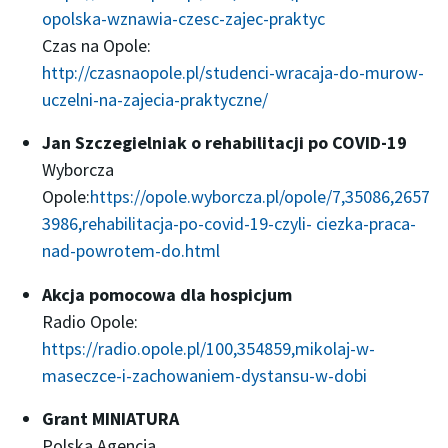
opolska-wznawia-czesc-zajec-praktyc
Czas na Opole:
http://czasnaopole.pl/studenci-wracaja-do-murow-
uczelni-na-zajecia-praktyczne/
Jan Szczegielniak o rehabilitacji po COVID-19
Wyborcza
Opole:
https://opole.wyborcza.pl/opole/7,35086,2657
3986,rehabilitacja-po-covid-19-czyli- ciezka-praca-
nad-powrotem-do.html
Akcja pomocowa dla hospicjum
Radio Opole:
https://radio.opole.pl/100,354859,mikolaj-w-
maseczce-i-zachowaniem-dystansu-w-dobi
Grant MINIATURA
Polska Agencja