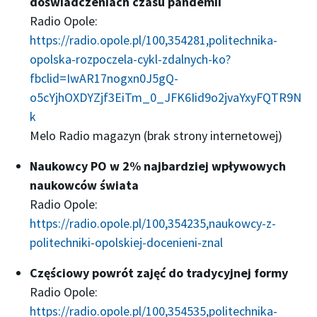
doświadczeniach czasu pandemii
Radio Opole:
https://radio.opole.pl/100,354281,politechnika-
opolska-rozpoczela-cykl-zdalnych-ko?
fbclid=IwAR17nogxn0J5gQ-
o5cYjhOXDYZjf3EiTm_0_JFK6Iid9o2jvaYxyFQTR9N
k
Melo Radio magazyn (brak strony internetowej)
Naukowcy PO w 2% najbardziej wpływowych
naukowców świata
Radio Opole:
https://radio.opole.pl/100,354235,naukowcy-z-
politechniki-opolskiej-docenieni-znal
Częściowy powrót zajęć do tradycyjnej formy
Radio Opole:
https://radio.opole.pl/100,354535,politechnika-