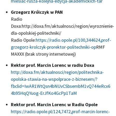
miesiac-rusza-kolejna-edycja-akademickich-tar
Grzegorz Królczyk w PAN
Radio
Doxa:http://doxa.fm/aktualnosci/region/wyroznienie-
dla-opolskiej-politechniki/
Radio Opole:
https://radio.opole.pl/100,344624,prof-
grzegorz-krolczyk-prorektor-politechniki-op
RMF
MAXXX (brak strony internetowej)
Rektor prof. Marcin Lorenc w radiu Doxa
http://doxa.fm/aktualnosci/region/politechnika-
opolska-stawia-na-wspolprace-z-biznesem/?
fbclid=IwAR1WtQsn4bNUvCSbsembM1vQ744eRcx6
4b95HqQYuog-ErJfKo4GcPp1TaM
Rektor prof. Marcin Lorenc w Radiu Opole
https://radio.opole.pl/124,7472,prof-marcin-lorenc-