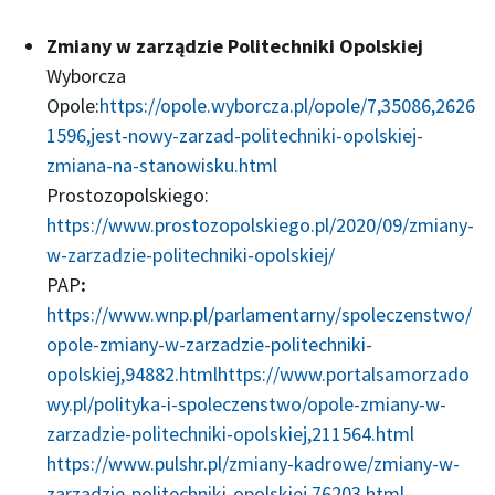
Zmiany w zarządzie Politechniki Opolskiej
Wyborcza
Opole:
https://opole.wyborcza.pl/opole/7,35086,2626
1596,jest-nowy-zarzad-politechniki-opolskiej-
zmiana-na-stanowisku.html
Prostozopolskiego:
https://www.prostozopolskiego.pl/2020/09/zmiany-
w-zarzadzie-politechniki-opolskiej/
PAP
:
https://www.wnp.pl/parlamentarny/spoleczenstwo/
opole-zmiany-w-zarzadzie-politechniki-
opolskiej,94882.html
https://www.portalsamorzado
wy.pl/polityka-i-spoleczenstwo/opole-zmiany-w-
zarzadzie-politechniki-opolskiej,211564.html
https://www.pulshr.pl/zmiany-kadrowe/zmiany-w-
zarzadzie-politechniki-opolskiej,76203.html