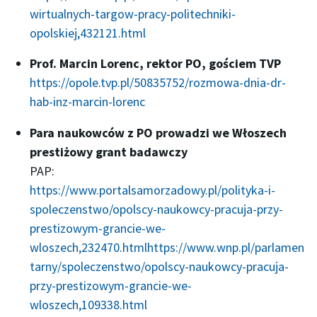
wirtualnych-targow-pracy-politechniki-
opolskiej,432121.html
Prof. Marcin Lorenc, rektor PO, gościem TVP
https://opole.tvp.pl/50835752/rozmowa-dnia-dr-
hab-inz-marcin-lorenc
Para naukowców z PO prowadzi we Włoszech
prestiżowy grant badawczy
PAP:
https://www.portalsamorzadowy.pl/polityka-i-
spoleczenstwo/opolscy-naukowcy-pracuja-przy-
prestizowym-grancie-we-
wloszech,232470.html
https://www.wnp.pl/parlamen
tarny/spoleczenstwo/opolscy-naukowcy-pracuja-
przy-prestizowym-grancie-we-
wloszech,109338.html