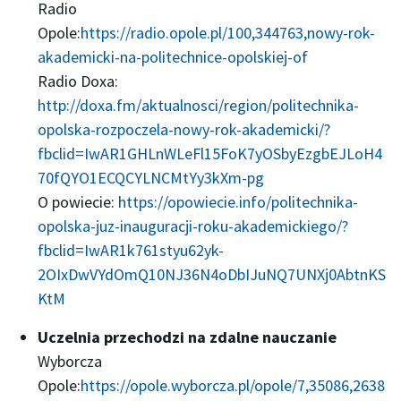
Radio
Opole:
https://radio.opole.pl/100,344763,nowy-rok-
akademicki-na-politechnice-opolskiej-of
Radio Doxa:
http://doxa.fm/aktualnosci/region/politechnika-
opolska-rozpoczela-nowy-rok-akademicki/?
fbclid=IwAR1GHLnWLeFl15FoK7yOSbyEzgbEJLoH4
70fQYO1ECQCYLNCMtYy3kXm-pg
O powiecie:
https://opowiecie.info/politechnika-
opolska-juz-inauguracji-roku-akademickiego/?
fbclid=IwAR1k761styu62yk-
2OIxDwVYdOmQ10NJ36N4oDbIJuNQ7UNXj0AbtnKS
KtM
Uczelnia przechodzi na zdalne nauczanie
Wyborcza
Opole:
https://opole.wyborcza.pl/opole/7,35086,2638