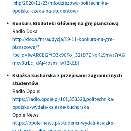
.php/2020/11/23/mlodziezowa-politechnika-
opolska-czeka-na-studentow/
Konkurs Biblioteki Głównej na grę planszową
Radio Doxa:
http://doxa.fm/audycja/19-11-konkurs-na-gre-
planszowa/?
fbclid=IwAR0EI2YlO3k96Fo_32tD7ENxKL9mvt7rAG
mcv8trLc_dAj4rosm_w72kEbI
Książka kucharska z przepisami zagranicznych
studentów
Radio Opole:
https://radio.opole.pl/101,353328,politechnika-
opolska-wydala-ksiazke-kucharska
Opole News:
https://opole-news.pl/studenci-wydali-ksiazke-
kucharska-jakie-przepisy-polecaja/