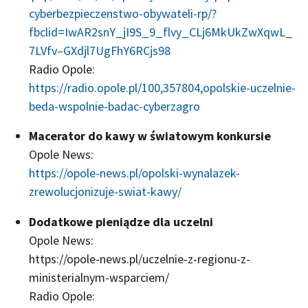
cyberbezpieczenstwo-obywateli-rp/?
fbclid=IwAR2snY_jI9S_9_flvy_CLj6MkUkZwXqwL_
7LVfv–GXdjl7UgFhY6RCjs98
Radio Opole:
https://radio.opole.pl/100,357804,opolskie-uczelnie-
beda-wspolnie-badac-cyberzagro
Macerator do kawy w światowym konkursie
Opole News:
https://opole-news.pl/opolski-wynalazek-
zrewolucjonizuje-swiat-kawy/
Dodatkowe pieniądze dla uczelni
Opole News:
https://opole-news.pl/uczelnie-z-regionu-z-
ministerialnym-wsparciem/
Radio Opole: