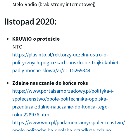
Melo Radio (brak strony internetowej)
listopad 2020:
KRUWiO o proteście
NTO:
https://plus.nto.pl/rektorzy-uczelni-ostro-o-
politycznych-pogrozkach-poszlo-o-strajki-kobiet-
padly-mocne-slowa/ar/c1-15269344
Zdalne nauczanie do końca roku
https://www.portalsamorzadowy.pl/polityka-i-
spoleczenstwo/opole-politechnika-opolska-
przedluza-zdalne-nauczanie-do-konca-tego-
roku,228976.html
https://www.wnp.pl/parlamentarny/spoleczenstwo/
opole-politechnika-opolska-przedluza-zdalne-