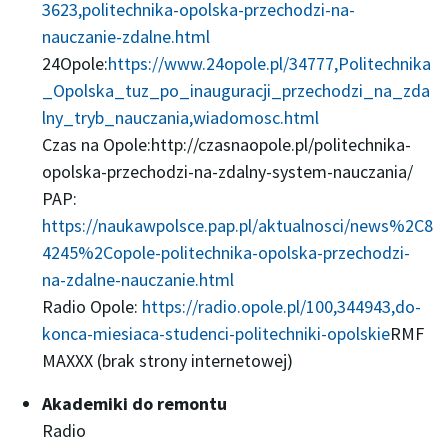
3623,politechnika-opolska-przechodzi-na-
nauczanie-zdalne.html
24Opole:
https://www.24opole.pl/34777,Politechnika
_Opolska_tuz_po_inauguracji_przechodzi_na_zda
lny_tryb_nauczania,wiadomosc.html
Czas na Opole:http://czasnaopole.pl/politechnika-
opolska-przechodzi-na-zdalny-system-nauczania/
PAP:
https://naukawpolsce.pap.pl/aktualnosci/news%2C8
4245%2Copole-politechnika-opolska-przechodzi-
na-zdalne-nauczanie.html
Radio Opole:
https://radio.opole.pl/100,344943,do-
konca-miesiaca-studenci-politechniki-opolskie
RMF
MAXXX (brak strony internetowej)
Akademiki do remontu
Radio