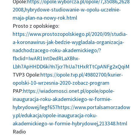
Opole:
https://opole.wyborcza.pl/opole/7,35086,2628
2008,hybrydowe-studiowanie-w-opolu-uczelnie-
maja-plan-na-nowy-rok.html
Prosto z opolskiego:
https://www.prostozopolskiego.pl/2020/09/studia-
a-koronawirus-jak-bedzie-wygladala-organizacja-
nadchodzacego-roku-akademickiego/?
fbclid=IwAR1IntDedRLaXBhx-
Lbh7ApHHDD6kiYn7jcr7hUa7tHxRTtCpANFg2xQqiM
TVP3 Opole:
https://opole.tvp.pl/49802700/kurier-
opolski-10-wrzesnia-2020-zobacz-program
PAP:
https://wiadomosci.onet.pl/opole/opole-
inauguracja-roku-akademickiego-w-formie-
hybrydowej/legf657
https://www.portalsamorzadow
y.pl/edukacja/opole-inauguracja-roku-
akademickiego-w-formie-hybrydowej,213348.html
Radio