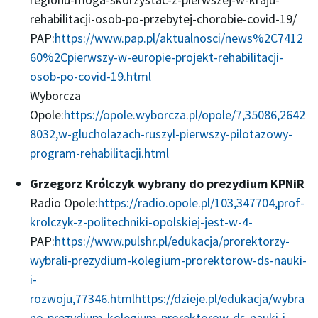
rehabilitacji-osob-po-przebytej-chorobie-covid-19/
PAP:
https://www.pap.pl/aktualnosci/news%2C7412
60%2Cpierwszy-w-europie-projekt-rehabilitacji-
osob-po-covid-19.html
Wyborcza
Opole:
https://opole.wyborcza.pl/opole/7,35086,2642
8032,w-glucholazach-ruszyl-pierwszy-pilotazowy-
program-rehabilitacji.html
Grzegorz Królczyk wybrany do prezydium KPNiR
Radio Opole:
https://radio.opole.pl/103,347704,prof-
krolczyk-z-politechniki-opolskiej-jest-w-4-
PAP:
https://www.pulshr.pl/edukacja/prorektorzy-
wybrali-prezydium-kolegium-prorektorow-ds-nauki-
i-
rozwoju,77346.html
https://dzieje.pl/edukacja/wybra
no-prezydium-kolegium-prorektorow-ds-nauki-i-