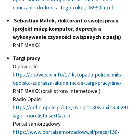
nauczanie-do-konca-tego-roku,106950.html
Sebastian Małek, doktorant o swojej pracy
(projekt mózg-komputer, depresja a
wykonywanie czynności związanych z pasją)
RMF MAXXX
Targi pracy
O powiecie:
https://opowiecie.info/17-listopada-politechnika-
opolska-zaprasza-akademickie-targi-pracy-line/
RMF MAXXX (brak strony internetowej)
Radio Opole:
https://radio.opole.pl/113,2&idpi=130&idxi=350291
&go=morelistinsert&si=7
Portal samorządowy:
https://www.portalsamorzadowy.pl/praca/150-