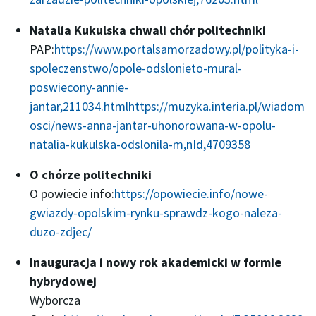
Natalia Kukulska chwali chór politechniki
PAP:
https://www.portalsamorzadowy.pl/polityka-i-
spoleczenstwo/opole-odslonieto-mural-
poswiecony-annie-
jantar,211034.html
https://muzyka.interia.pl/wiadom
osci/news-anna-jantar-uhonorowana-w-opolu-
natalia-kukulska-odslonila-m,nId,4709358
O chórze politechniki
O powiecie info:
https://opowiecie.info/nowe-
gwiazdy-opolskim-rynku-sprawdz-kogo-naleza-
duzo-zdjec/
Inauguracja i nowy rok akademicki w formie
hybrydowej
Wyborcza