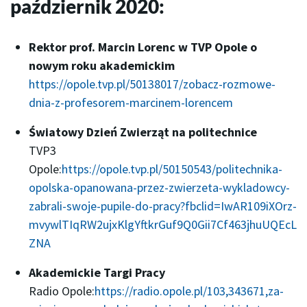
październik 2020:
Rektor prof. Marcin Lorenc w TVP Opole o
nowym roku akademickim
https://opole.tvp.pl/50138017/zobacz-rozmowe-
dnia-z-profesorem-marcinem-lorencem
Światowy Dzień Zwierząt na politechnice
TVP3
Opole:
https://opole.tvp.pl/50150543/politechnika-
opolska-opanowana-przez-zwierzeta-wykladowcy-
zabrali-swoje-pupile-do-pracy?fbclid=IwAR109iXOrz-
mvywlTIqRW2ujxKlgYftkrGuf9Q0Gii7Cf463jhuUQEcL
ZNA
Akademickie Targi Pracy
Radio Opole:
https://radio.opole.pl/103,343671,za-