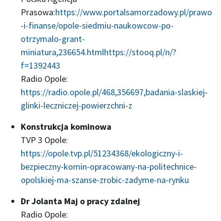
Prasowa:
https://www.portalsamorzadowy.pl/prawo
-i-finanse/opole-siedmiu-naukowcow-po-
otrzymalo-grant-
miniatura,236654.html
https://stooq.pl/n/?
f=1392443
Radio Opole:
https://radio.opole.pl/468,356697,badania-slaskiej-
glinki-leczniczej-powierzchni-z
Konstrukcja kominowa
TVP 3 Opole:
https://opole.tvp.pl/51234368/ekologiczny-i-
bezpieczny-komin-opracowany-na-politechnice-
opolskiej-ma-szanse-zrobic-zadyme-na-rynku
Dr Jolanta Maj o pracy zdalnej
Radio Opole: