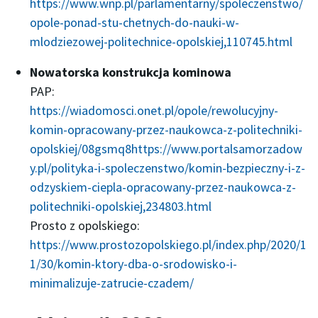
https://www.wnp.pl/parlamentarny/spoleczenstwo/
opole-ponad-stu-chetnych-do-nauki-w-
mlodziezowej-politechnice-opolskiej,110745.html
Nowatorska konstrukcja kominowa
PAP:
https://wiadomosci.onet.pl/opole/rewolucyjny-
komin-opracowany-przez-naukowca-z-politechniki-
opolskiej/08gsmq8
https://www.portalsamorzadow
y.pl/polityka-i-spoleczenstwo/komin-bezpieczny-i-z-
odzyskiem-ciepla-opracowany-przez-naukowca-z-
politechniki-opolskiej,234803.html
Prosto z opolskiego:
https://www.prostozopolskiego.pl/index.php/2020/1
1/30/komin-ktory-dba-o-srodowisko-i-
minimalizuje-zatrucie-czadem/