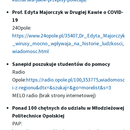
Prof. Edyta Majorczyk w Drugiej Kawie o COVID-
19
24Opole:
https://www.24opole.pl/35407,Dr_Edyta_Majorczyk
_wirusy_mocno_wplywaja_na_historie_ludzkosci,
wiadomosc.html
Sanepid poszukuje studentów do pomocy
Radio
Opole:
https://radio.opole.pl/100,353775,wiadomosc
i-z-regionu&dtx=&szukaj=&go=morelist&s=3
MELO radio (brak strony internetowej)
Ponad 100 chętnych do udziału w Młodzieżowej
Politechnice Opolskiej
PAP: