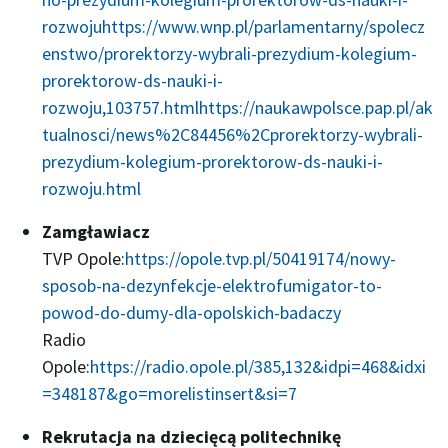
rozwoju
https://www.wnp.pl/parlamentarny/spolecz
enstwo/prorektorzy-wybrali-prezydium-kolegium-
prorektorow-ds-nauki-i-
rozwoju,103757.html
https://naukawpolsce.pap.pl/ak
tualnosci/news%2C84456%2Cprorektorzy-wybrali-
prezydium-kolegium-prorektorow-ds-nauki-i-
rozwoju.html
Zamgławiacz
TVP Opole:
https://opole.tvp.pl/50419174/nowy-
sposob-na-dezynfekcje-elektrofumigator-to-
powod-do-dumy-dla-opolskich-badaczy
Radio
Opole:
https://radio.opole.pl/385,132&idpi=468&idxi
=348187&go=morelistinsert&si=7
Rekrutacja na dziecięcą politechnikę