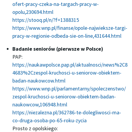
ofert-pracy-czeka-na-targach-pracy-w-
opolu,230694.html
https://stooq.pl/n/?f=1388315
https://www.wnp.pl/finanse/opole-najwieksze-targi-
pracy-w-regionie-odbeda-sie-on-line,431644.html
Badanie seniorów (pierwsze w Polsce)
PAP:
https://naukawpolsce.pap.pl/aktualnosci/news%2C8
4683%2Czespol-kruchosci-u-seniorow-obiektem-
badan-naukowcow.html
https://www.wnp.pl/parlamentarny/spoleczenstwo/
zespol-kruchosci-u-seniorow-obiektem-badan-
naukowcow,106948.html
https://niezalezna.pl/362786-te-dolegliwosci-ma-
co-druga-osoba-po-65-roku-zycia
Prosto z opolskiego: