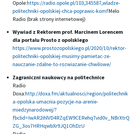
Opole:
https://radio.opole.pl/103,345587,wladze-
politechniki-opolskiej-chca-poprawic-komf
Melo
Radio (brak strony internetowej)
Wywiad z Rektorem prof. Marcinem Lorencem
dla portalu Prosto z opolskiego
https://www.prostozopolskiego.pl/2020/10/rektor-
politechniki-opolskiej-musimy-pamietac-ze-
nauczanie-zdalne-to-rozwiazanie-chwilowe/
Zagraniczni naukowcy na politechnice
Radio
Doxa:
http://doxa.fm/aktualnosci/region/politechnik
a-opolska-umacnia-pozycje-na-arenie-
miedzynarodowej/?
fbclid=IwAR2ihlVD4RZqEW9CERehq7vid0v_NBrXtrQ
ZG_3os7HRHqwbXr9JQ1OhDzU
Radio