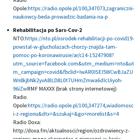
Opole:
https://radio.opole.pl/100,347073,zagraniczni-
naukowcy-beda-prowadzic-badania-na-p
Rehabilitacja po Sars-Cov-2
NTO:
https://nto.pl/osrodek-rehabilitacji-po-covid19-
powstal-w-glucholazach-chorzy-znajda-tam-
pomoc-po-koronawirusie/ar/c14-15247908?
utm_source=facebook.com&utm_medium=nto&ut
m_campaign=covid&fbclid=IwAR0ISEI5WCwBJaZU
Wn8kjbNk2yvA8lLD8L0t7UHmZmwa6dIcUiyoh-
96iZw
RMF MAXXX (brak strony internetowej)
Radio
Opole:
https://radio.opole.pl/100,347274,wiadomosc
i-z-regionu&dtx=&szukaj=&go=morelist&s=4
Radio Doxa:
http://doxa.fm/aktualnosci/region/ozdrowiency-z-
regionu-moga-skorzystac-z-pierwszej-w-kraju-