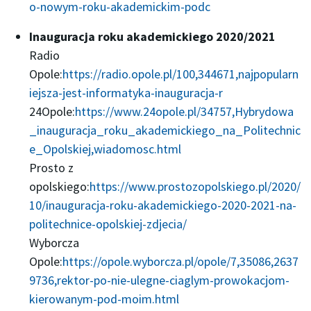
o-nowym-roku-akademickim-podc
Inauguracja roku akademickiego 2020/2021
Radio
Opole:
https://radio.opole.pl/100,344671,najpopularn
iejsza-jest-informatyka-inauguracja-r
24Opole:
https://www.24opole.pl/34757,Hybrydowa
_inauguracja_roku_akademickiego_na_Politechnic
e_Opolskiej,wiadomosc.html
Prosto z
opolskiego:
https://www.prostozopolskiego.pl/2020/
10/inauguracja-roku-akademickiego-2020-2021-na-
politechnice-opolskiej-zdjecia/
Wyborcza
Opole:
https://opole.wyborcza.pl/opole/7,35086,2637
9736,rektor-po-nie-ulegne-ciaglym-prowokacjom-
kierowanym-pod-moim.html