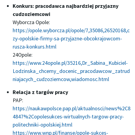
Konkurs: pracodawca najbardziej przyjazny
cudzoziemcowi
Wyborcza Opole:
https://opole.wyborcza.pl/opole/7,35086,26520168,c
zy-opolskie-firmy-sa-przyjazne-obcokrajowcom-
rusza-konkurs.html
24Opole:
https://www.24opole.pl/35216,Dr_Sabina_Kubiciel-
Lodzinska_chcemy_docenic_pracodawcow_zatrud
niajacych_cudzoziemcow,wiadomosc.html
Relacja z targów pracy
PAP:
https://naukawpolsce.pap.pl/aktualnosci/news%2C8
4847%2Copolesukces-wirtualnych-targow-pracy-
politechniki-opolskiej.html
https://www.wnp.pl/finanse/opole-sukces-