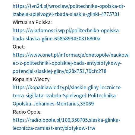
https://tvn24.pl/wroclaw/politechnika-opolska-dr-
izabela-spielvogel-zbada-slaskie-glinki-4775731
Wirtualna Polska:
https://wiadomosci.wp.pl/politechnika-opolska-
bada-slaska-gline-6585899430316800a
Onet:
https://www.onet.pl/informacje/onetopole/naukowi
ec-z-politechniki-opolskiej-bada-antybiotykowy-
potencjal-slaskiej-gliny/q28x751,79cfc278
Kopalnia Wiedzy:
https://kopalniawiedzy.pl/slaskie-gliny-lecznicze-
terra-sigillata-Izabela-Spielvogel-Politechnika-
Opolska-Johannes-Montanus,33069
Radio Opole:
https://radio.opole.pl/100,356705,slaska-glinka-
lecznicza-zamiast-antybiotykow-trw