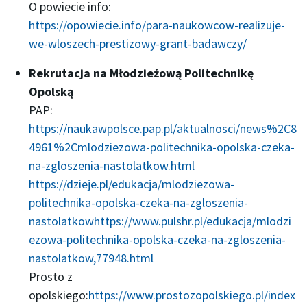
O powiecie info:
https://opowiecie.info/para-naukowcow-realizuje-
we-wloszech-prestizowy-grant-badawczy/
Rekrutacja na Młodzieżową Politechnikę
Opolską
PAP:
https://naukawpolsce.pap.pl/aktualnosci/news%2C8
4961%2Cmlodziezowa-politechnika-opolska-czeka-
na-zgloszenia-nastolatkow.html
https://dzieje.pl/edukacja/mlodziezowa-
politechnika-opolska-czeka-na-zgloszenia-
nastolatkow
https://www.pulshr.pl/edukacja/mlodzi
ezowa-politechnika-opolska-czeka-na-zgloszenia-
nastolatkow,77948.html
Prosto z
opolskiego:
https://www.prostozopolskiego.pl/index