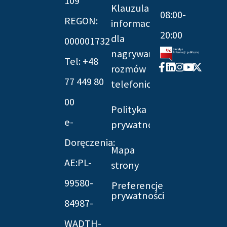
109
Klauzula
08:00-
REGON:
informacyjna
20:00
dla
000001732
nagrywania
Tel: +48
Facebook-
Linkedin
Instagram
Youtube
X-
rozmów
f
twitter
77 449 80
telefonicznych
00
Polityka
e-
prywatności
Doręczenia:
Mapa
AE:PL-
strony
99580-
Preferencje
prywatności
84987-
WADTH-