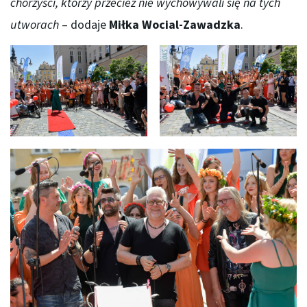
chórzyści, którzy przecież nie wychowywali się na tych
utworach
– dodaje
Miłka Wocial-Zawadzka
.