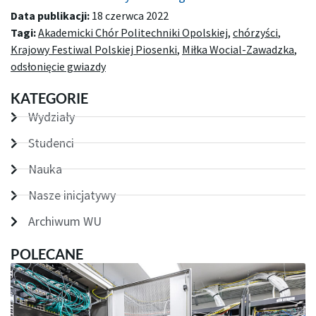
Data publikacji:
18 czerwca 2022
Tagi:
Akademicki Chór Politechniki Opolskiej
,
chórzyści
,
Krajowy Festiwal Polskiej Piosenki
,
Miłka Wocial-Zawadzka
,
odsłonięcie gwiazdy
KATEGORIE
Wydziały
Studenci
Nauka
Nasze inicjatywy
Archiwum WU
POLECANE