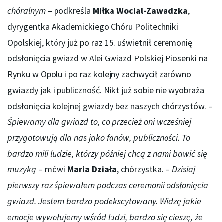
chóralnym
– podkreśla
Miłka Wocial-Zawadzka
,
dyrygentka Akademickiego Chóru Politechniki
Opolskiej, który już po raz 15. uświetnił ceremonię
odsłonięcia gwiazd w Alei Gwiazd Polskiej Piosenki na
Rynku w Opolu i po raz kolejny zachwycił zarówno
gwiazdy jak i publiczność. Nikt już sobie nie wyobraża
odsłonięcia kolejnej gwiazdy bez naszych chórzystów. –
Śpiewamy dla gwiazd to, co przecież oni wcześniej
przygotowują dla nas jako fanów, publiczności. To
bardzo mili ludzie, którzy później chcą z nami bawić się
muzyką
– mówi
Maria Działa
, chórzystka. –
Dzisiaj
pierwszy raz śpiewałem podczas ceremonii odsłonięcia
gwiazd. Jestem bardzo podekscytowany. Widzę jakie
emocje wywołujemy wśród ludzi, bardzo się cieszę, że