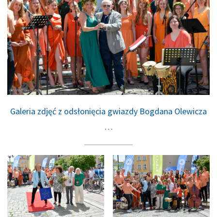
Galeria zdjęć z odsłonięcia gwiazdy Bogdana Olewicza
…