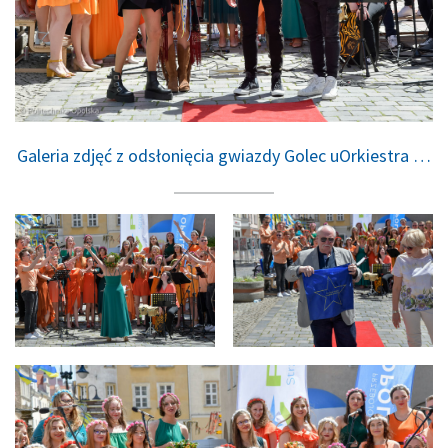
Galeria zdjęć z odsłonięcia gwiazdy Golec uOrkiestra …