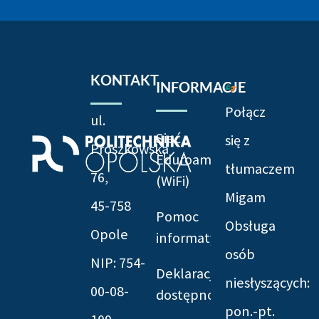
KONTAKT
INFORMACJE
Połącz
ul.
Sieć
się z
Prószkowska
Eduroam
tłumaczem
76,
(WiFi)
Migam
45-758
Pomoc
Obsługa
Opole
informatyczna
osób
NIP: 754-
Deklaracja
niesłyszących:
00-08-
dostępności
pon.-pt.