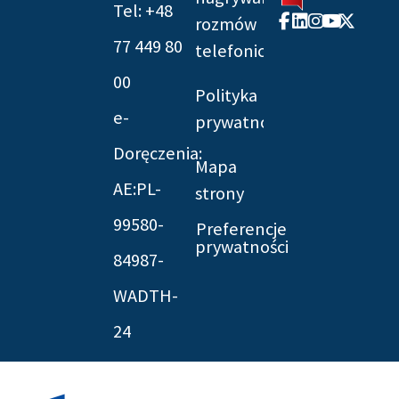
Tel: +48
Facebook-
Linkedin
Instagram
Youtube
X-
rozmów
f
twitter
77 449 80
telefonicznych
00
Polityka
e-
prywatności
Doręczenia:
Mapa
AE:PL-
strony
99580-
Preferencje
prywatności
84987-
WADTH-
24