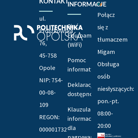
KONTAKT
INFORMACJE
Połącz
ul.
Sieć
się z
Prószkowska
Eduroam
tłumaczem
76,
(WiFi)
Migam
45-758
Pomoc
Obsługa
Opole
informatyczna
osób
NIP: 754-
Deklaracja
niesłyszących:
00-08-
dostępności
pon.-pt.
109
Klauzula
08:00-
REGON:
informacyjna
20:00
dla
000001732
nagrywania