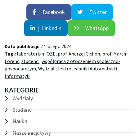
Facebook
Twitter
Linkedin
WhatsApp
Data publikacji:
27 lutego 2024
Tagi:
laboratorium OZE
,
prof. Andrzej Cichoń
,
prof. Marcin
Lorenc
,
studenci
,
współpraca z otoczeniem społeczno-
gospodarczym
,
Wydział Elektrotechniki Automatyki i
Informatyki
KATEGORIE
Wydziały
Studenci
Nauka
Nasze inicjatywy