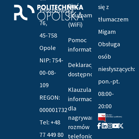
Sieć
się z
Prószkowska
Eduroam
tłumaczem
76,
(WiFi)
Migam
45-758
Pomoc
Obsługa
Opole
informatyczna
osób
NIP: 754-
Deklaracja
niesłyszących:
00-08-
dostępności
pon.-pt.
109
Klauzula
08:00-
REGON:
informacyjna
20:00
dla
000001732
nagrywania
Tel: +48
Facebook-
Linkedin
Instagram
Youtube
X-
rozmów
f
twitter
77 449 80
telefonicznych