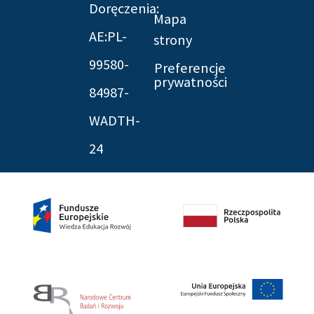
Doręczenia:
Mapa
AE:PL-
strony
99580-
Preferencje
prywatności
84987-
WADTH-
24