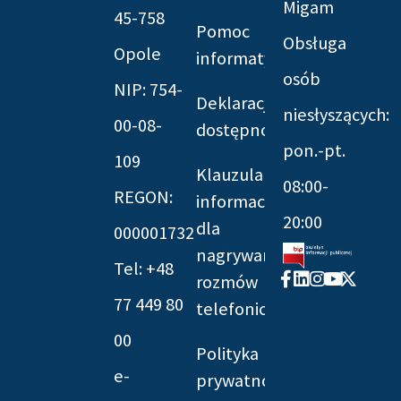
Migam
45-758
Pomoc
Obsługa
Opole
informatyczna
osób
NIP: 754-
Deklaracja
niesłyszących:
00-08-
dostępności
pon.-pt.
109
Klauzula
08:00-
REGON:
informacyjna
20:00
dla
000001732
nagrywania
Tel: +48
Facebook-
Linkedin
Instagram
Youtube
X-
rozmów
f
twitter
77 449 80
telefonicznych
00
Polityka
e-
prywatności