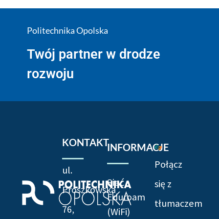
Politechnika Opolska
Twój partner w drodze
rozwoju
KONTAKT
INFORMACJE
Połącz
ul.
Sieć
się z
Prószkowska
Eduroam
tłumaczem
76,
(WiFi)