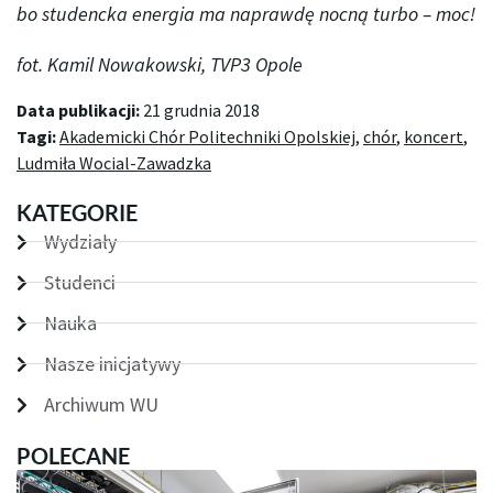
bo studencka energia ma naprawdę nocną turbo – moc!
fot. Kamil Nowakowski, TVP3 Opole
Data publikacji:
21 grudnia 2018
Tagi:
Akademicki Chór Politechniki Opolskiej
,
chór
,
koncert
,
Ludmiła Wocial-Zawadzka
KATEGORIE
Wydziały
Studenci
Nauka
Nasze inicjatywy
Archiwum WU
POLECANE