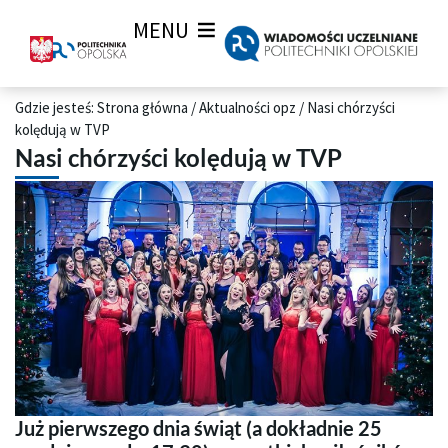
MENU
Gdzie jesteś:
Strona główna
/
Aktualności opz
/
Nasi chórzyści
kolędują w TVP
Nasi chórzyści kolędują w TVP
Już pierwszego dnia świąt (a dokładnie 25