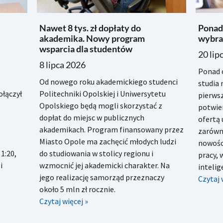
Nawet 8 tys. zł dopłaty do
Ponad
akademika. Nowy program
wybra
wsparcia dla studentów
20 lip
8 lipca 2026
Ponad c
Od nowego roku akademickiego studenci
studia 
łączył
Politechniki Opolskiej i Uniwersytetu
pierwsz
Opolskiego będą mogli skorzystać z
potwie
dopłat do miejsc w publicznych
ofertą 
akademikach. Program finansowany przez
zarówno
Miasto Opole ma zachęcić młodych ludzi
nowośc
1:20,
do studiowania w stolicy regionu i
pracy, 
i
wzmocnić jej akademicki charakter. Na
inteli
jego realizację samorząd przeznaczy
Czytaj 
około 5 mln zł rocznie.
Czytaj więcej »