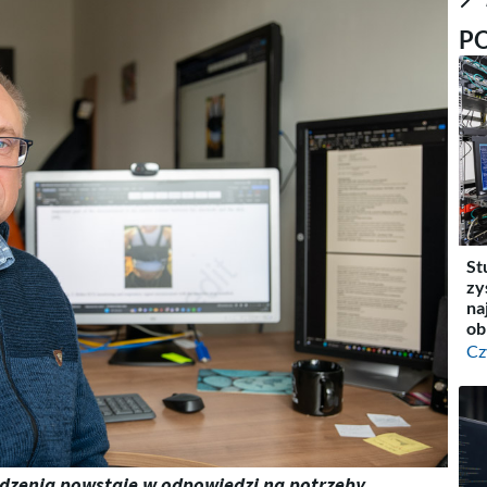
P
St
zy
na
ob
Cz
dzenia powstaje w odpowiedzi na potrzeby