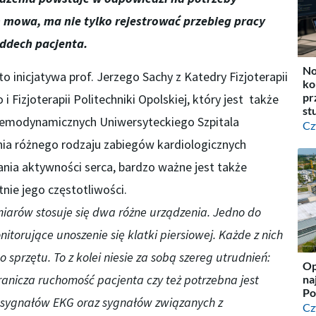
 mowa, ma nie tylko rejestrować przebieg pracy
oddech pacjenta.
No
o inicjatywa prof. Jerzego Sachy z Katedry Fizjoterapii
ko
pr
Fizjoterapii Politechniki Opolskiej, który jest także
st
emodynamicznych Uniwersyteckiego Szpitala
Cz
ia różnego rodzaju zabiegów kardiologicznych
ania aktywności serca, bardzo ważne jest także
ie jego częstotliwości.
arów stosuje się dwa różne urządzenia. Jedno do
nitorujące unoszenie się klatki piersiowej. Każde z nich
rzętu. To z kolei niesie za sobą szereg utrudnień:
Op
nicza ruchomość pacjenta czy też potrzebna jest
na
Po
 sygnałów EKG oraz sygnałów związanych z
Cz