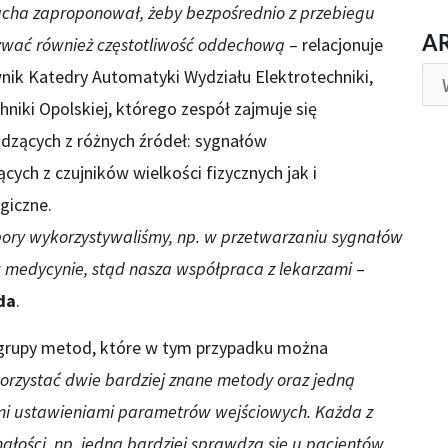
acha zaproponował, żeby bezpośrednio z przebiegu
AR
A
ywać również częstotliwość oddechową
– relacjonuje
wnik Katedry Automatyki Wydziału Elektrotechniki,
hniki Opolskiej, którego zespół zajmuje się
zących z różnych źródeł: sygnałów
ych z czujników wielkości fizycznych jak i
giczne.
pory wykorzystywaliśmy, np. w przetwarzaniu sygnałów
 medycynie, stąd nasza współpraca z lekarzami
–
da
.
y grupy metod, które w tym przypadku można
orzystać dwie bardziej znane metody oraz jedną
mi ustawieniami parametrów wejściowych. Każda z
łości, np. jedna bardziej sprawdza się u pacjentów