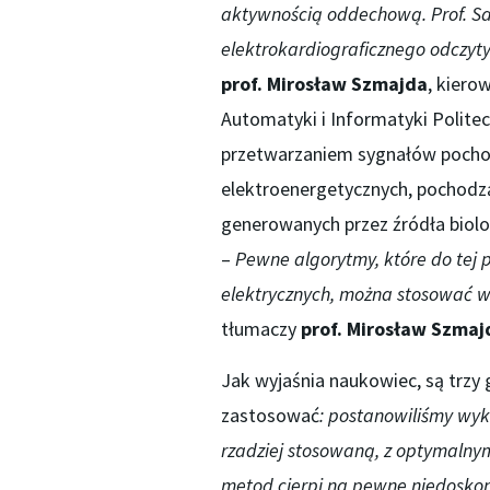
aktywnością oddechową. Prof. S
elektrokardiograficznego odczyt
prof. Mirosław Szmajda
, kiero
Automatyki i Informatyki Politec
przetwarzaniem sygnałów pochod
elektroenergetycznych, pochodząc
generowanych przez źródła biolo
–
Pewne algorytmy, które do tej 
elektrycznych, można stosować w
tłumaczy
prof. Mirosław Szmaj
Jak wyjaśnia naukowiec, są trz
zastosować
: postanowiliśmy wyk
rzadziej stosowaną, z optymalny
metod cierpi na pewne niedoskona