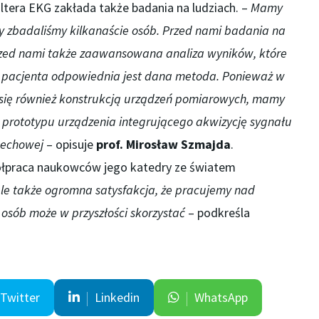
ltera EKG zakłada także badania na ludziach. –
Mamy
ory zbadaliśmy kilkanaście osób. Przed nami badania na
 Przed nami także zaawansowana analiza wyników, które
o pacjenta odpowiednia jest dana metoda. Ponieważ w
się również konstrukcją urządzeń pomiarowych, mamy
i prototypu urządzenia integrującego akwizycję sygnału
dechowej
– opisuje
prof. Mirosław Szmajda
.
półpraca naukowców jego katedry ze światem
le także ogromna satysfakcja, że pracujemy nad
 osób może w przyszłości skorzystać
– podkreśla
Twitter
Linkedin
WhatsApp