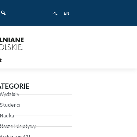
ać
PL
EN
t
ATEGORIE
Wydziały
Studenci
Nauka
Nasze inicjatywy
Archiwum WU