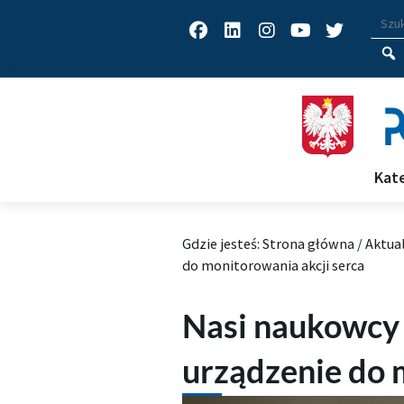
Facebook
Linkedin
Instagram
Youtube
Twitter
Wys
Wpisz
Kat
Gdzie jesteś:
Strona główna
/
Aktua
do monitorowania akcji serca
Nasi naukowcy 
urządzenie do 