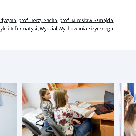
dycyna
,
prof. Jerzy Sacha
,
prof. Mirosław Szmajda
,
ki i Informatyki
,
Wydział Wychowania Fizycznego i