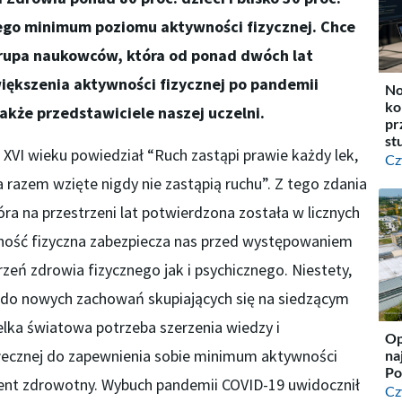
nego minimum poziomu aktywności fizycznej. Chce
rupa naukowców, która od ponad dwóch lat
większenia aktywności fizycznej po pandemii
No
ko
akże przedstawiciele naszej uczelni.
pr
st
 XVI wieku powiedział “Ruch zastąpi prawie każdy lek,
Cz
 razem wzięte nigdy nie zastąpią ruchu”. Z tego zdania
ra na przestrzeni lat potwierdzona została w licznych
ość fizyczna zabezpiecza nas przed występowaniem
eń zdrowia fizycznego jak i psychicznego. Niestety,
 do nowych zachowań skupiających się na siedzącym
wielka światowa potrzeba szerzenia wiedzy i
Op
łecznej do zapewnienia sobie minimum aktywności
na
Po
nent zdrowotny. Wybuch pandemii COVID-19 uwidocznił
Cz