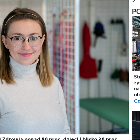
P
St
zy
na
ob
Cz
Zdrowia ponad 80 proc. dzieci i blisko 30 proc.