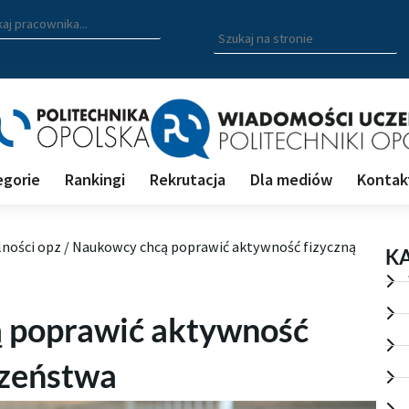
zukiwarka pracowników
 nazwisko, fragment nazwiska bądź imię pracownika aby wyszuk
Wpisz
szukaną
frazę
aby
wyszukać
na
stronie
egorie
Rankingi
Rekrutacja
Dla mediów
Kontak
lności opz
/
Naukowcy chcą poprawić aktywność fizyczną
K
 poprawić aktywność
czeństwa