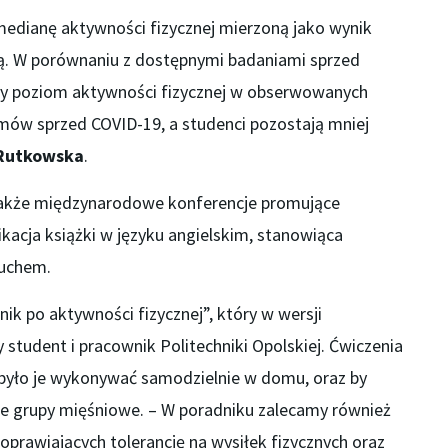
edianę aktywności fizycznej mierzoną jako wynik
zą. W porównaniu z dostępnymi badaniami sprzed
ity poziom aktywności fizycznej w obserwowanych
mów sprzed COVID-19, a studenci pozostają mniej
 Rutkowska
.
akże międzynarodowe konferencje promujące
ikacja książki w języku angielskim, stanowiąca
ruchem.
 po aktywności fizycznej”, który w wersji
 student i pracownik Politechniki Opolskiej. Ćwiczenia
 było je wykonywać samodzielnie w domu, oraz by
ie grupy mięśniowe. – W poradniku zalecamy również
prawiających tolerancję na wysiłek fizycznych oraz