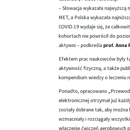
– Słowacja wykazała najwyższą m
MET, a Polska wykazała najniżs
COVID-19 wydaje się, że całkow
kohortach nie powrócił do pozio
aktywni – podkreśla
prof. Anna
Efektem prac naukowców były t
aktywność fizyczną, a także publ
kompendium wiedzy o leczeniu 
Ponadto, opracowano „Przewodnik
elektronicznej otrzymał już każdy
zostały dobrane tak, aby można
wzmacniały i rozciągały wszystk
włączenie ćwiczeń aerobowych po