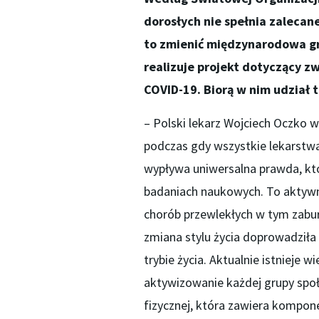
dorosłych nie spełnia zaleca
to zmienić międzynarodowa g
realizuje projekt dotyczący z
COVID-19. Biorą w nim udział t
– Polski lekarz Wojciech Oczko w
podczas gdy wszystkie lekarstwa
wypływa uniwersalna prawda, któ
badaniach naukowych. To aktywn
chorób przewlekłych w tym zaburz
zmiana stylu życia doprowadziła
trybie życia. Aktualnie istnieje 
aktywizowanie każdej grupy spo
fizycznej, która zawiera kompo