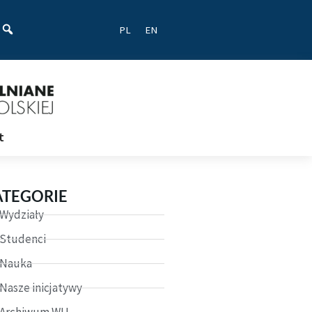
ać
PL
EN
t
ATEGORIE
Wydziały
Studenci
Nauka
Nasze inicjatywy
Archiwum WU