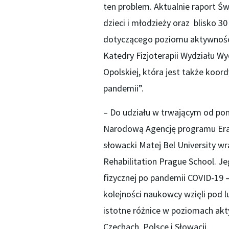
ten problem. Aktualnie raport Ś
dzieci i młodzieży oraz blisko 3
dotyczącego poziomu aktywności
Katedry Fizjoterapii Wydziału Wyc
Opolskiej, która jest także koo
pandemii”.
– Do udziału w trwającym od pon
Narodową Agencję programu Eras
słowacki Matej Bel University wr
Rehabilitation Prague School. J
fizycznej po pandemii COVID-19 
kolejności naukowcy wzięli pod 
istotne różnice w poziomach ak
Czechach, Polsce i Słowacji.