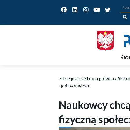
Facebook
Linkedin
Instagram
Youtube
Twitter
Wys
Wpisz
Kat
Gdzie jesteś:
Strona główna
/
Aktua
społeczeństwa
Naukowcy chcą
fizyczną społe