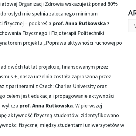
wiatowej Organizacji Zdrowia wskazuje iż ponad 80%
AR
A
0 dorosłych nie spełnia zalecanego minimum
 fizycznej – podkreśla
prof. Anna Rutkowska
z
howania Fizycznego i Fizjoterapii Politechniki
rdynatorem projektu „Poprawa aktywności ruchowej po
ad dwóch lat lat projekcie, finansowanym przez
mus +, nasza uczelnia została zaproszona przez
az z partnerami z Czech: Charles University oraz
ego celem jest edukacja i propagowanie aktywności
– wylicza
prof. Anna Rutkowska
. W pierwszej
lupę aktywność fizyczną studentów: zidentyfikowano
tywności fizycznej między studentami uniwersytetów w