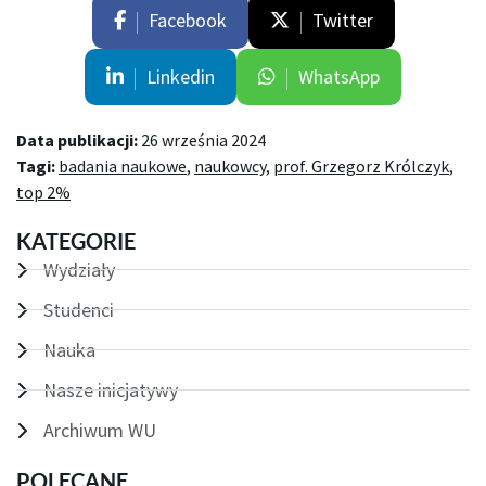
Facebook
Twitter
Linkedin
WhatsApp
Data publikacji:
26 września 2024
Tagi:
badania naukowe
,
naukowcy
,
prof. Grzegorz Królczyk
,
top 2%
KATEGORIE
Wydziały
Studenci
Nauka
Nasze inicjatywy
Archiwum WU
POLECANE