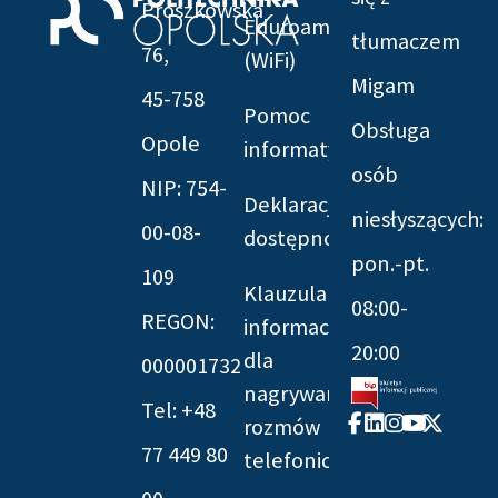
Prószkowska
Eduroam
tłumaczem
76,
(WiFi)
Migam
45-758
Pomoc
Obsługa
Opole
informatyczna
osób
NIP: 754-
Deklaracja
niesłyszących:
00-08-
dostępności
pon.-pt.
109
Klauzula
08:00-
REGON:
informacyjna
20:00
dla
000001732
nagrywania
Tel: +48
Facebook-
Linkedin
Instagram
Youtube
X-
rozmów
f
twitter
77 449 80
telefonicznych