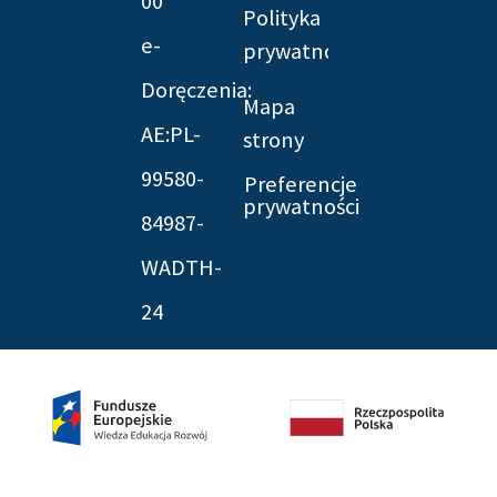
00
Polityka
e-
prywatności
Doręczenia:
Mapa
AE:PL-
strony
99580-
Preferencje
prywatności
84987-
WADTH-
24