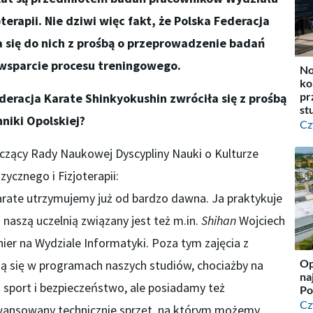
erapii. Nie dziwi więc fakt, że Polska
Federacja
 się do nich z prośbą o przeprowadzenie badań
wsparcie procesu treningowego.
No
ko
pr
deracja Karate Shinkyokushin zwróciła się z prośbą
st
niki Opolskiej?
Cz
iczący Rady Naukowej Dyscypliny Nauki o Kulturze
ycznego i Fizjoterapii:
rate utrzymujemy już od bardzo dawna. Ja praktykuje
 naszą uczelnią związany jest też m.in.
Shihan
Wojciech
nier na Wydziale Informatyki. Poza tym zajęcia z
Op
ją się w programach naszych studiów, chociażby na
na
 sport i bezpieczeństwo, ale posiadamy też
Po
Cz
aawansowany technicznie sprzęt, na którym możemy