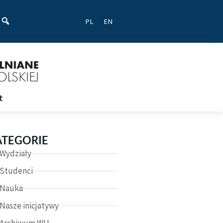
ać
PL
EN
t
ATEGORIE
Wydziały
Studenci
Nauka
Nasze inicjatywy
Archiwum WU