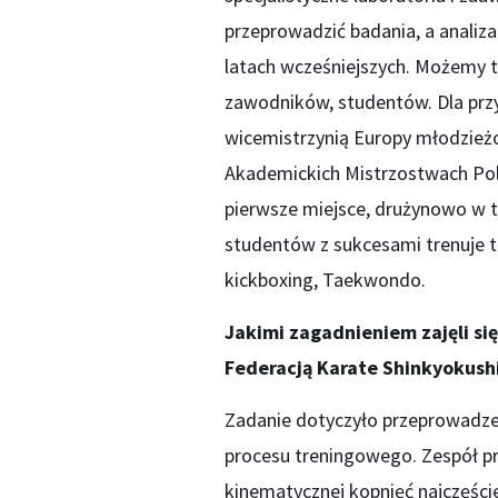
przeprowadzić badania, a analiza
latach wcześniejszych. Możemy t
zawodników, studentów. Dla przy
wicemistrzynią Europy młodzież
Akademickich Mistrzostwach Polski
pierwsze miejsce, drużynowo w te
studentów z sukcesami trenuje też
kickboxing, Taekwondo.
Jakimi zagadnieniem zajęli s
Federacją Karate Shinkyokush
Zadanie dotyczyło przeprowadze
procesu treningowego. Zespół pr
kinematycznej kopnięć najczęście