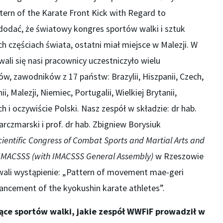
rn of the Karate Front Kick with Regard to
dodać, że światowy kongres sportów walki i sztuk
h częściach świata, ostatni miał miejsce w Malezji. W
li się nasi pracownicy uczestniczyło wielu
w, zawodników z 17 państw: Brazylii, Hiszpanii, Czech,
i, Malezji, Niemiec, Portugalii, Wielkiej Brytanii,
och i oczywiście Polski. Nasz zespół w składzie: dr hab.
rczmarski i prof. dr hab. Zbigniew Borysiuk
cientific Congress of Combat Sports and Martial Arts and
f IMACSSS (with IMACSSS General Assembly)
w Rzeszowie
wali wystąpienie: „Pattern of movement mae-geri
ancement of the kyokushin karate athletes”.
ące sportów walki, jakie zespół WWFiF prowadził w