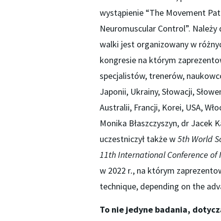
wystąpienie “The Movement Patte
Neuromuscular Control”. Należy 
walki jest organizowany w różnyc
kongresie na którym zaprezentowa
specjalistów, trenerów, naukowcó
Japonii, Ukrainy, Słowacji, Słoweni
Australii, Francji, Korei, USA, Wł
Monika Błaszczyszyn, dr Jacek Ka
uczestniczył także w
5th World S
11th International Conference o
w 2022 r
.
, na którym zaprezento
technique, depending on the adv
To nie jedyne badania, dotycz