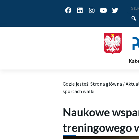
Facebook
Linkedin
Instagram
Youtube
Twitter
Wys
Wpisz
Kat
Gdzie jesteś:
Strona główna
/
Aktua
sportach walki
Naukowe wspar
treningowego w