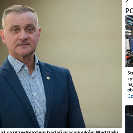
P
St
zy
na
ob
Cz
u lat są przedmiotem badań pracowników Wydziału