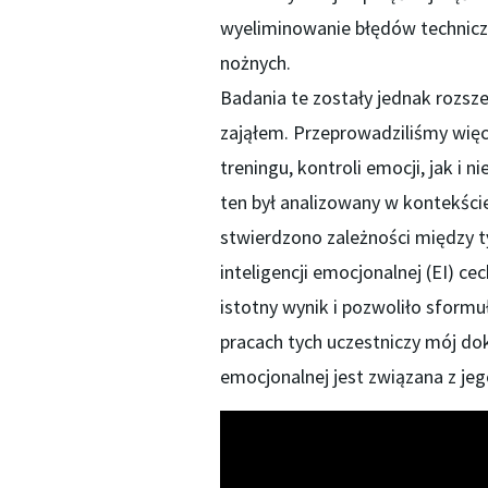
wyeliminowanie błędów techniczn
nożnych.
Badania te zostały jednak rozsze
zająłem. Przeprowadziliśmy wię
treningu, kontroli emocji, jak i
ten był analizowany w kontekści
stwierdzono zależności między 
inteligencji emocjonalnej (EI) c
istotny wynik i pozwoliło sform
pracach tych uczestniczy mój do
emocjonalnej jest związana z je