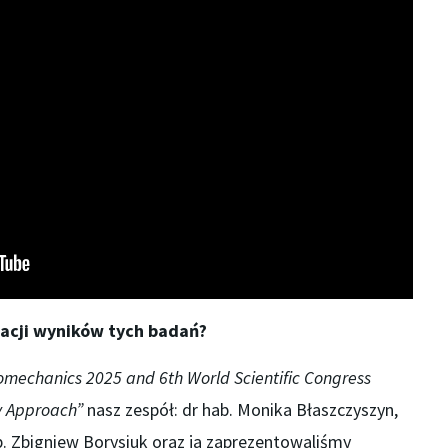
tacji wyników tych badań?
omechanics 2025 and 6th World Scientific Congress
ry Approach”
nasz zespół: dr hab. Monika Błaszczyszyn,
b. Zbigniew Borysiuk oraz ja zaprezentowaliśmy