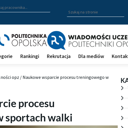
zukiwarka pracowników
 nazwisko, fragment nazwiska bądź imię pracownika aby wyszuk
Wpisz
szukaną
frazę
aby
wyszukać
na
stronie
egorie
Rankingi
Rekrutacja
Dla mediów
Kontak
lności opz
/
Naukowe wsparcie procesu treningowego w
K
cie procesu
 sportach walki