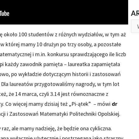
AR
A
ę około 100 studentów z różnych wydziałów, w tym aż
, w której mamy 10 drużyn po trzy osoby, a pozostałe
tematycznej i m.in. konkursu sprawdzającego ile liczb
y pi każdy zawodnik pamięta – laureatka zapamiętała
owo, po wykładzie dotyczącym historii i zastosowań
z. Dla laureatów przygotowaliśmy nagrody, w tym lot
ż, że 14 marca, czyli 3.14 jest równoznaczne z
y. Co więcej mamy dzisiaj też „Pi-ątek” – mówi
dr
cji i Zastosowań Matematyki Politechniki Opolskiej.
raz, ale mamy nadzieję, że będzie ona cykliczna.
na wyłącznie użytecznie i postrzegana jako straszny