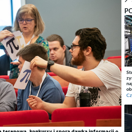
P
St
zy
na
ob
Cz
 terenowa, konkursy i spora dawka informacji o