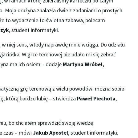
, w ramach której zbieraliśmy karteczki po całym
 Moja drużyna znalazła dwie z zadaniami o prostych
e to wydarzenie to świetna zabawa, polecam
czyk
, student informatyki.
ę w niej sens, wtedy naprawdę mnie wciąga. Do udziału
jaciółka. W grze terenowej nie udało mi się zebrać
żyna ma ich osiem – dodaje
Martyna Wróbel,
atyczną grę terenową z wielu powodów: można sobie
, którą bardzo lubię – stwierdza
Paweł Piechota
,
iu, bo chciałem sprawdzić swoją wiedzę
e czas – mówi
Jakub Apostel
, student informatyki.