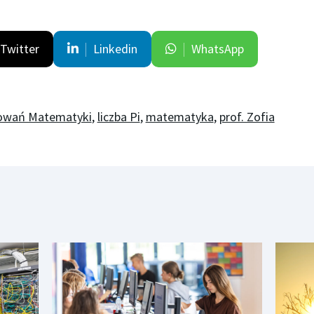
Twitter
Linkedin
WhatsApp
sowań Matematyki
,
liczba Pi
,
matematyka
,
prof. Zofia