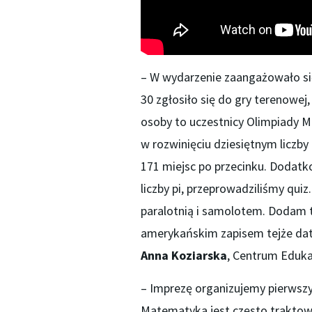
– W wydarzenie zaangażowało si
30 zgłosiło się do gry terenowej
osoby to uczestnicy Olimpiady Ma
w rozwinięciu dziesiętnym liczb
171 miejsc po przecinku. Dodatk
liczby pi, przeprowadziliśmy qui
paralotnią i samolotem. Dodam te
amerykańskim zapisem tejże dat
Anna Koziarska
, Centrum Eduka
– Imprezę organizujemy pierwszy 
Matematyka jest często traktowa