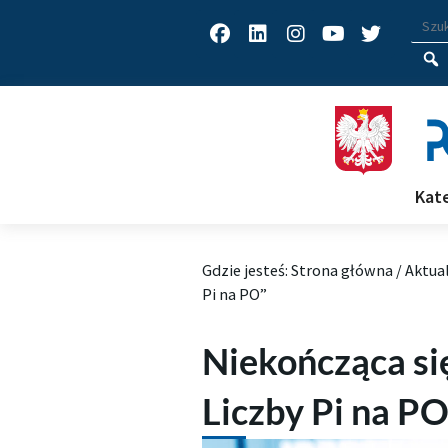
Facebook
Linkedin
Instagram
Youtube
Twitter
Wys
Wpisz
Kat
Gdzie jesteś:
Strona główna
/
Aktua
Pi na PO”
Niekończąca się
Liczby Pi na PO