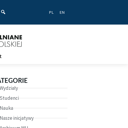
ać
PL
EN
t
ATEGORIE
Wydziały
Studenci
Nauka
Nasze inicjatywy
Archiwum WU