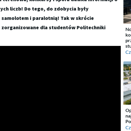
zych liczb! Do tego, do zdobycia były
 samolotem i paralotnią! Tak w skrócie
 zorganizowane dla studentów Politechniki
No
ko
pr
st
Cz
Op
na
Po
Cz