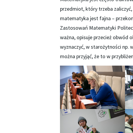
przedmiot, który trzeba zaliczy
matematyka jest fajna – przeko
Zastosowań Matematyki Politechni
ważna, opisuje przecież obwód ok
wyznaczyć, w starożytności np. wie
można przyjąć, że to w przybliże