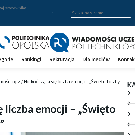
zukiwarka pracowników
 nazwisko, fragment nazwiska bądź imię pracownika aby wyszuk
Wpisz
szukaną
frazę
aby
wyszukać
na
stronie
egorie
Rankingi
Rekrutacja
Dla mediów
Kontak
lności opz
/
Niekończąca się liczba emocji – „Święto Liczby
K
 liczba emocji – „Święto
”