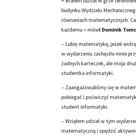
–
Brałem udział w grze terenowej
budynku Wydziału Mechanicznego.
równaniach matematycznych. Cał
każdemu
–
mów
i Dominik Tom
– Lubię matematykę, jeżeli widz
w wydarzeniu zachęciła mnie przy
żadnych karteczek, ale moja dru
studentka informatyki.
– Zaangażowaliśmy się w matem
pobiegać i poćwiczyć matematykę
student informatyki.
– Wziąłem udział w tym wydarzen
matematyczną i spędzić aktywni