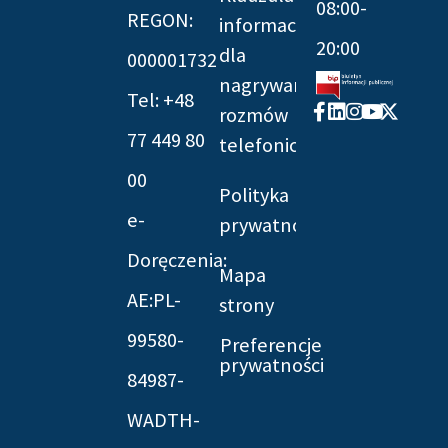
08:00-
REGON:
informacyjna
20:00
dla
000001732
nagrywania
Tel: +48
Facebook-
Linkedin
Instagram
Youtube
X-
rozmów
f
twitter
77 449 80
telefonicznych
00
Polityka
e-
prywatności
Doręczenia:
Mapa
AE:PL-
strony
99580-
Preferencje
prywatności
84987-
WADTH-