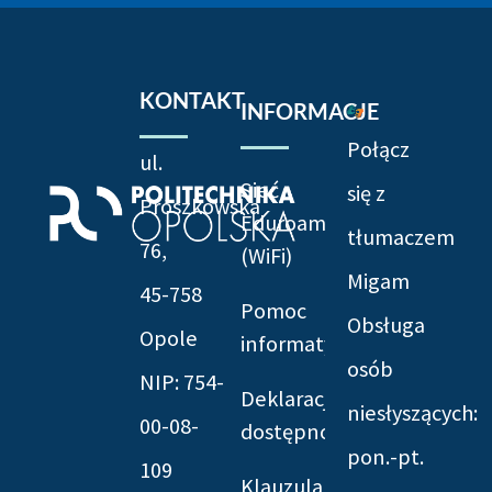
KONTAKT
INFORMACJE
Połącz
ul.
Sieć
się z
Prószkowska
Eduroam
tłumaczem
76,
(WiFi)
Migam
45-758
Pomoc
Obsługa
Opole
informatyczna
osób
NIP: 754-
Deklaracja
niesłyszących:
00-08-
dostępności
pon.-pt.
109
Klauzula