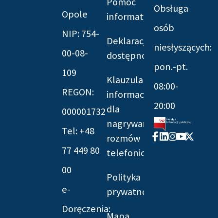
Pomoc
Obsługa
Opole
informatyczna
osób
NIP: 754-
Deklaracja
niesłyszących:
00-08-
dostępności
pon.-pt.
109
Klauzula
08:00-
REGON:
informacyjna
20:00
dla
000001732
nagrywania
Tel: +48
Facebook-
Linkedin
Instagram
Youtube
X-
rozmów
f
twitter
77 449 80
telefonicznych
00
Polityka
e-
prywatności
Doręczenia:
Mapa