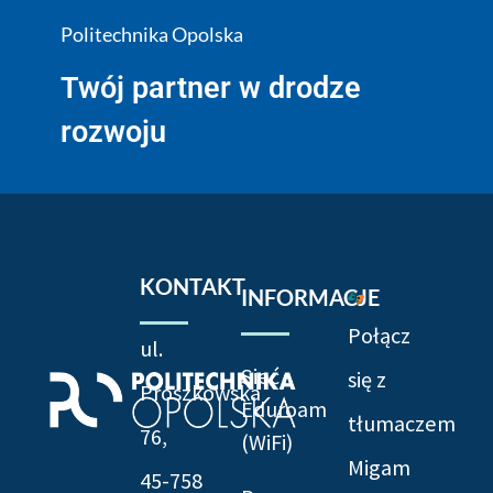
Politechnika Opolska
Twój partner w drodze
rozwoju
KONTAKT
INFORMACJE
Połącz
ul.
Sieć
się z
Prószkowska
Eduroam
tłumaczem
76,
(WiFi)
Migam
45-758