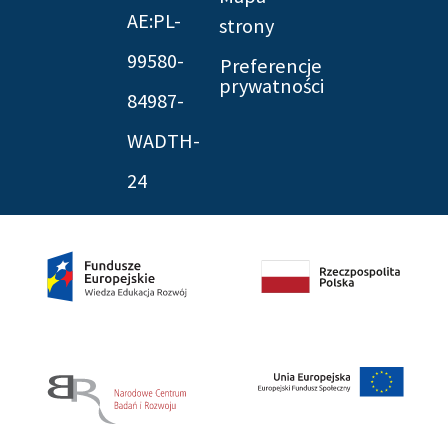
AE:PL-
strony
99580-
Preferencje
prywatności
84987-
WADTH-
24