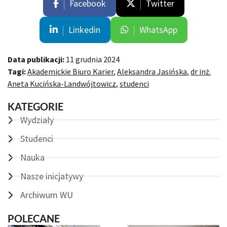
Facebook
Twitter
Linkedin
WhatsApp
Data publikacji:
11 grudnia 2024
Tagi:
Akademickie Biuro Karier
,
Aleksandra Jasińska
,
dr inż.
Aneta Kucińska-Landwójtowicz
,
studenci
KATEGORIE
Wydziały
Studenci
Nauka
Nasze inicjatywy
Archiwum WU
POLECANE