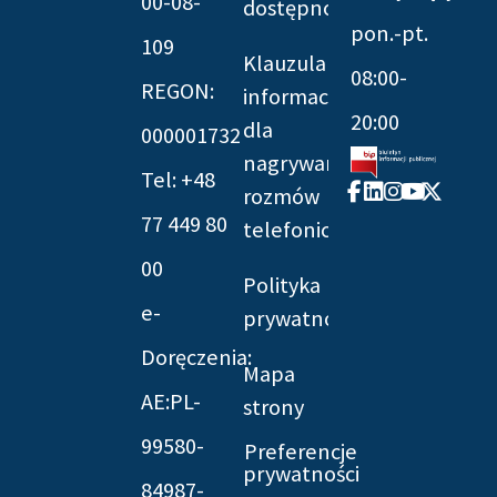
00-08-
dostępności
pon.-pt.
109
Klauzula
08:00-
REGON:
informacyjna
20:00
dla
000001732
nagrywania
Tel: +48
Facebook-
Linkedin
Instagram
Youtube
X-
rozmów
f
twitter
77 449 80
telefonicznych
00
Polityka
e-
prywatności
Doręczenia:
Mapa
AE:PL-
strony
99580-
Preferencje
prywatności
84987-