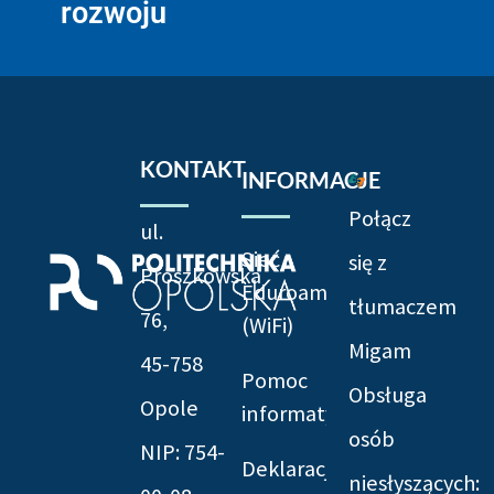
rozwoju
KONTAKT
INFORMACJE
Połącz
ul.
Sieć
się z
Prószkowska
Eduroam
tłumaczem
76,
(WiFi)
Migam
45-758
Pomoc
Obsługa
Opole
informatyczna
osób
NIP: 754-
Deklaracja
niesłyszących: