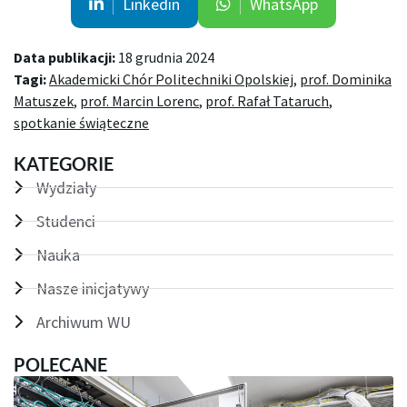
Linkedin
WhatsApp
Data publikacji:
18 grudnia 2024
Tagi:
Akademicki Chór Politechniki Opolskiej
,
prof. Dominika
Matuszek
,
prof. Marcin Lorenc
,
prof. Rafał Tataruch
,
spotkanie świąteczne
KATEGORIE
Wydziały
Studenci
Nauka
Nasze inicjatywy
Archiwum WU
POLECANE