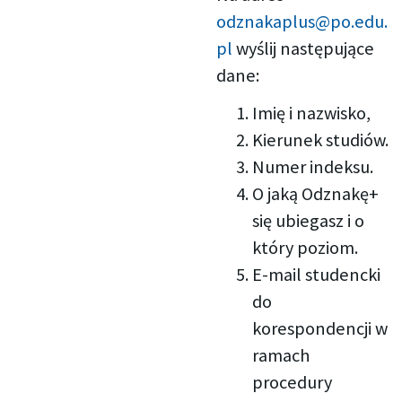
odznakaplus@po.edu.
pl
wyślij następujące
dane:
Imię i nazwisko,
Kierunek studiów.
Numer indeksu.
O jaką Odznakę+
się ubiegasz i o
który poziom.
E-mail studencki
do
korespondencji w
ramach
procedury