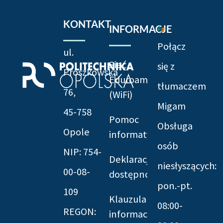
KONTAKT
INFORMACJE
Połącz
ul.
Sieć
się z
Prószkowska
Eduroam
tłumaczem
76,
(WiFi)
Migam
45-758
Pomoc
Obsługa
Opole
informatyczna
osób
NIP: 754-
Deklaracja
niesłyszących:
00-08-
dostępności
pon.-pt.
109
Klauzula
08:00-
REGON:
informacyjna