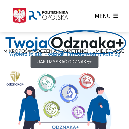
MENU
Twoja
Odznaka+
Odznaka+ Ścieżka Absolwent z wyróżnieniem
MIKROPOŚWIADCZENIA KOMPETENCJI I UMIEJĘTNOŚCI
Wybierz ścieżki - odznaki i stwórz własny katalog
JAK UZYSKAĆ ODZNAKĘ+