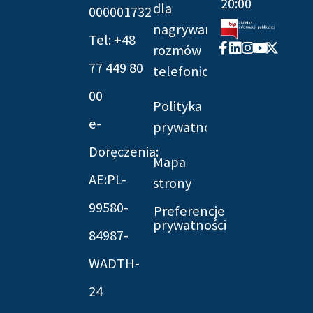
20:00
dla
000001732
nagrywania
Tel: +48
Facebook-
Linkedin
Instagram
Youtube
X-
rozmów
f
twitter
77 449 80
telefonicznych
00
Polityka
e-
prywatności
Doręczenia:
Mapa
AE:PL-
strony
99580-
Preferencje
prywatności
84987-
WADTH-
24