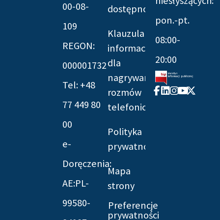
niesłyszących:
00-08-
dostępności
pon.-pt.
109
Klauzula
08:00-
REGON:
informacyjna
20:00
dla
000001732
nagrywania
Tel: +48
Facebook-
Linkedin
Instagram
Youtube
X-
rozmów
f
twitter
77 449 80
telefonicznych
00
Polityka
e-
prywatności
Doręczenia:
Mapa
AE:PL-
strony
99580-
Preferencje
prywatności