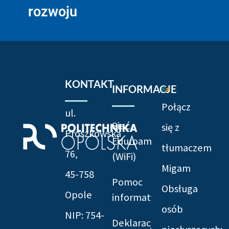
rozwoju
KONTAKT
INFORMACJE
Połącz
ul.
Sieć
się z
Prószkowska
Eduroam
tłumaczem
76,
(WiFi)
Migam
45-758
Pomoc
Obsługa
Opole
informatyczna
osób
NIP: 754-
Deklaracja