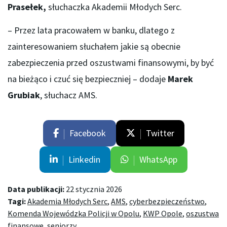
Prasełek,
słuchaczka Akademii Młodych Serc.
– Przez lata pracowałem w banku, dlatego z
zainteresowaniem słuchałem jakie są obecnie
zabezpieczenia przed oszustwami finansowymi, by być
na bieżąco i czuć się bezpieczniej – dodaje
Marek
Grubiak
, słuchacz AMS.
Facebook
Twitter
Linkedin
WhatsApp
Data publikacji:
22 stycznia 2026
Tagi:
Akademia Młodych Serc
,
AMS
,
cyberbezpieczeństwo
,
Komenda Wojewódzka Policji w Opolu
,
KWP Opole
,
oszustwa
finansowe
,
seniorzy