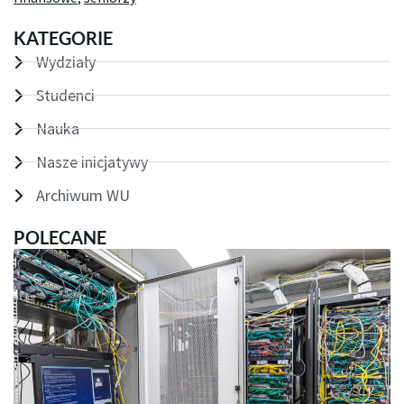
KATEGORIE
Wydziały
Studenci
Nauka
Nasze inicjatywy
Archiwum WU
POLECANE