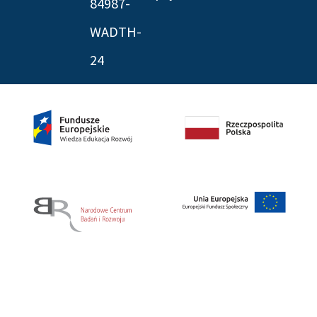
84987-
WADTH-
24