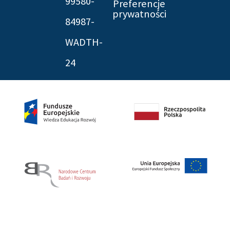
99580-
Preferencje
prywatności
84987-
WADTH-
24