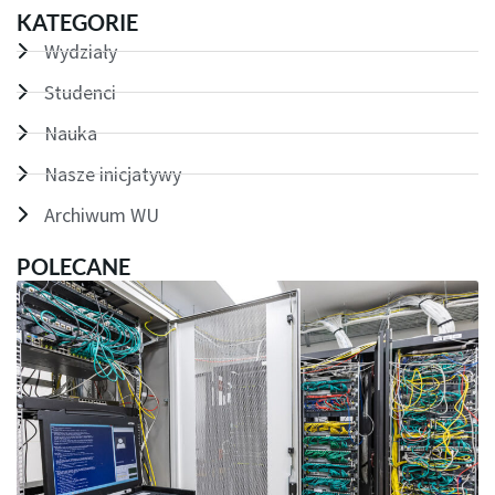
KATEGORIE
Wydziały
Studenci
Nauka
Nasze inicjatywy
Archiwum WU
POLECANE