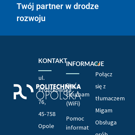
Twój partner w drodze
rozwoju
KONTAKT
INFORMACJE
Połącz
ul.
Sieć
się z
Prószkowska
Eduroam
tłumaczem
76,
(WiFi)
Migam
45-758
Pomoc
Obsługa
Opole
informatyczna
osób