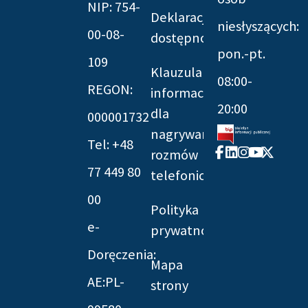
NIP: 754-
Deklaracja
niesłyszących:
00-08-
dostępności
pon.-pt.
109
Klauzula
08:00-
REGON:
informacyjna
20:00
dla
000001732
nagrywania
Tel: +48
Facebook-
Linkedin
Instagram
Youtube
X-
rozmów
f
twitter
77 449 80
telefonicznych
00
Polityka
e-
prywatności
Doręczenia:
Mapa
AE:PL-
strony