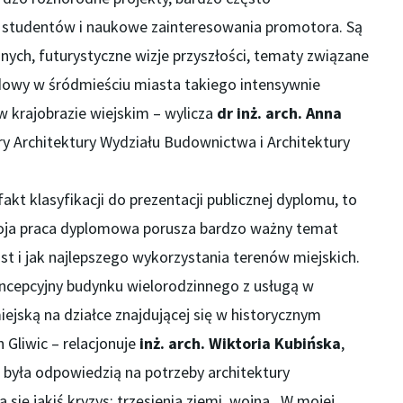
a studentów i naukowe zainteresowania promotora. Są
nych, futurystyczne wizje przyszłości, tematy związane
udowy w śródmieściu miasta takiego intensywnie
 krajobrazie wiejskim – wylicza
dr inż. arch. Anna
ry Architektury Wydziału Budownictwa i Architektury
 fakt klasyfikacji do prezentacji publicznej dyplomu, to
 Moja praca dyplomowa porusza bardzo ważny temat
t i jak najlepszego wykorzystania terenów miejskich.
ncepcyjny budynku wielorodzinnego z usługą w
iejską na działce znajdującej się w historycznym
 Gliwic – relacjonuje
inż. arch. Wiktoria Kubińska
,
a była odpowiedzią na potrzeby architektury
a się jakiś kryzys: trzęsienia ziemi, wojna. W mojej