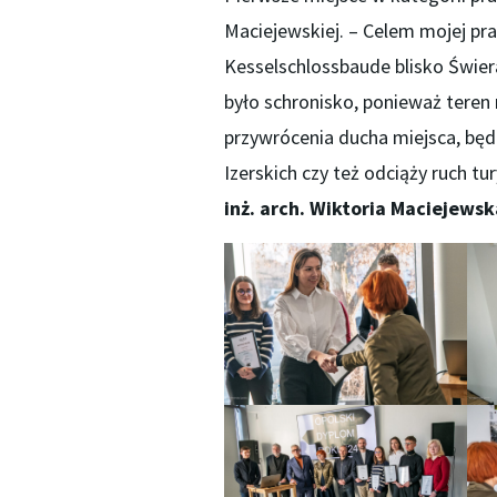
Maciejewskiej. – Celem mojej prac
Kesselschlossbaude blisko Świera
było schronisko, ponieważ teren 
przywrócenia ducha miejsca, bę
Izerskich czy też odciąży ruch 
inż. arch. Wiktoria Maciejewsk