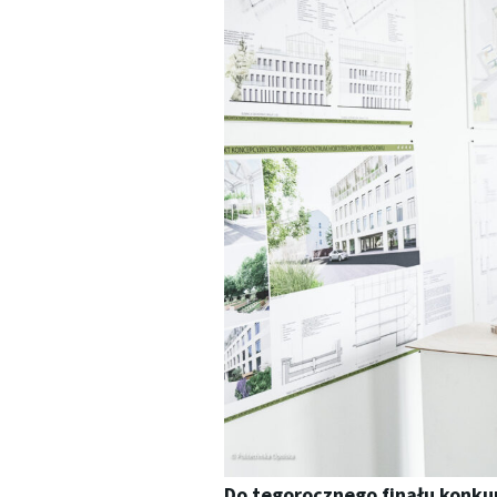
Do tegorocznego finału konku