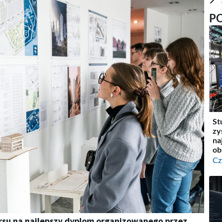
P
St
zy
na
ob
Cz
rsu na najlepszy dyplom organizowanego przez