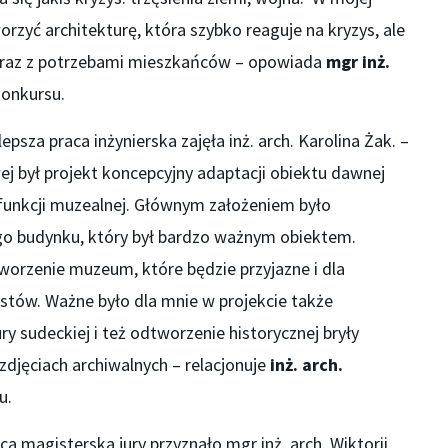
orzyć architekturę, która szybko reaguje na kryzys, ale
wraz z potrzebami mieszkańców – opowiada
mgr inż.
 konkursu.
epsza praca inżynierska zajęła inż. arch. Karolina Żak. –
 był projekt koncepcyjny adaptacji obiektu dawnej
 funkcji muzealnej. Głównym założeniem było
go budynku, który był bardzo ważnym obiektem.
worzenie muzeum, które będzie przyjazne i dla
ystów. Ważne było dla mnie w projekcie także
ry sudeckiej i też odtworzenie historycznej bryły
zdjęciach archiwalnych – relacjonuje
inż. arch.
u.
a magisterska jury przyznało mgr inż. arch. Wiktorii