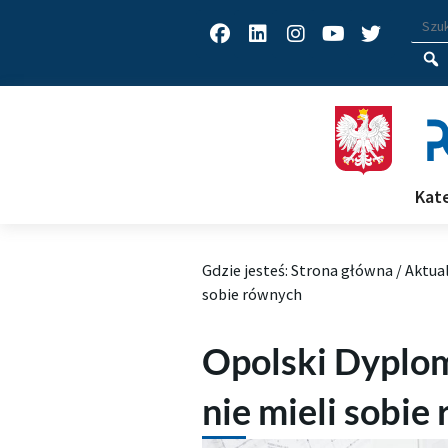
Facebook
Linkedin
Instagram
Youtube
Twitter
Wys
Wpisz
Kat
Gdzie jesteś:
Strona główna
/
Aktua
sobie równych
Opolski Dyplom
nie mieli sobie