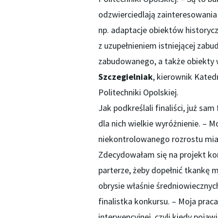
odzwierciedlają zainteresowani
np. adaptacje obiektów historycz
z uzupełnieniem istniejącej zab
zabudowanego, a także obiekty w
Szczegielniak
, kierownik Kated
Politechniki Opolskiej.
Jak podkreślali finaliści, już sam
dla nich wielkie wyróżnienie. –
niekontrolowanego rozrostu mias
Zdecydowałam się na projekt ko
parterze, żeby dopełnić tkankę m
obrysie właśnie średniowiecznych
finalistka konkursu. – Moja prac
interwencyjnej, czyli kiedy pojawi