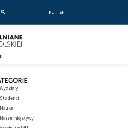
ać
PL
EN
t
ATEGORIE
Wydziały
Studenci
Nauka
Nasze inicjatywy
Archiwum WU