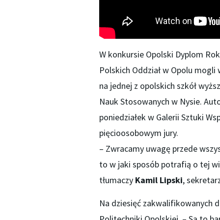
W konkursie Opolski Dyplom Rok
Polskich Oddział w Opolu mogli w
na jednej z opolskich szkół wyżs
Nauk Stosowanych w Nysie. Autorz
poniedziałek w Galerii Sztuki Ws
pięcioosobowym jury.
– Zwracamy uwagę przede wszystk
to w jaki sposób potrafią o tej w
tłumaczy
Kamil Lipski
, sekretar
Na dziesięć zakwalifikowanych d
Politechniki Opolskiej. – Są to 