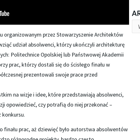
AR
A
u organizowanym przez Stowarzyszenie Architektów
ziąć udział absolwenci, którzy ukończyli architekturę
zych: Politechnice Opolskiej lub Państwowej Akademii
y prac, którzy dostali się do ścisłego finału w
półczesnej prezentowali swoje prace przed
im na wizje i idee, które przedstawiają absolwenci,
izji opowiedzieć, czy potrafią do niej przekonać –
z konkursu.
o finału prac, aż dziewięć było autorstwa absolwentów
bardzo różnorodne projekty, bardzo często