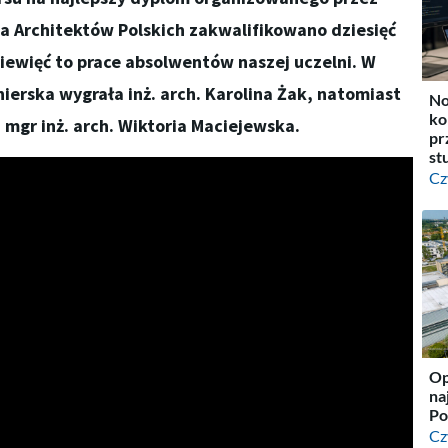
a Architektów Polskich zakwalifikowano dziesięć
iewięć to prace absolwentów naszej uczelni. W
nierska wygrała inż. arch. Karolina Żak, natomiast
No
ko
 mgr inż. arch. Wiktoria Maciejewska.
pr
st
Cz
Op
na
Po
Cz