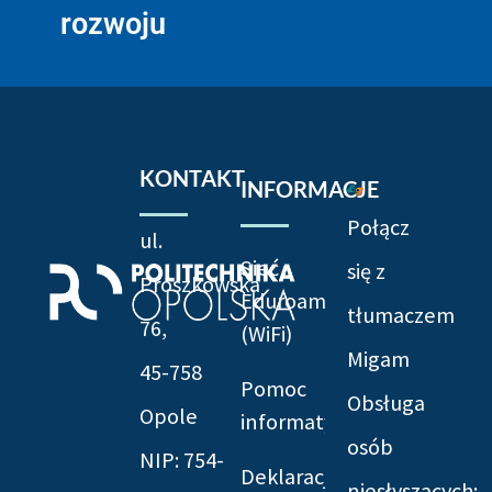
rozwoju
KONTAKT
INFORMACJE
Połącz
ul.
Sieć
się z
Prószkowska
Eduroam
tłumaczem
76,
(WiFi)
Migam
45-758
Pomoc
Obsługa
Opole
informatyczna
osób
NIP: 754-
Deklaracja
niesłyszących: