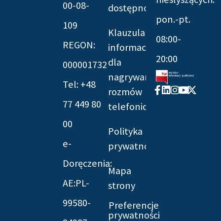
00-08-
dostępności
pon.-pt.
109
Klauzula
08:00-
REGON:
informacyjna
20:00
dla
000001732
nagrywania
Tel: +48
Facebook-
Linkedin
Instagram
Youtube
X-
rozmów
f
twitter
77 449 80
telefonicznych
00
Polityka
e-
prywatności
Doręczenia:
Mapa
AE:PL-
strony
99580-
Preferencje
prywatności