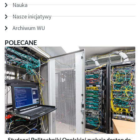
Nauka
Nasze inicjatywy
Archiwum WU
POLECANE
Studenci Politechniki Opolskiej zyskają dostęp do