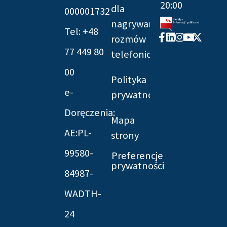
20:00
dla
000001732
nagrywania
Tel: +48
Facebook-
Linkedin
Instagram
Youtube
X-
rozmów
f
twitter
77 449 80
telefonicznych
00
Polityka
e-
prywatności
Doręczenia:
Mapa
AE:PL-
strony
99580-
Preferencje
prywatności
84987-
WADTH-
24