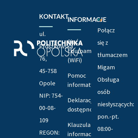
KONTAKT
INFORMACJE
Połącz
ul.
Sieć
się z
Prószkowska
Eduroam
tłumaczem
76,
(WiFi)
Migam
45-758
Pomoc
Obsługa
Opole
informatyczna
osób
NIP: 754-
Deklaracja
niesłyszących:
00-08-
dostępności
pon.-pt.
109
Klauzula
08:00-
REGON:
informacyjna