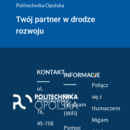
Politechnika Opolska
Twój partner w drodze
rozwoju
KONTAKT
INFORMACJE
Połącz
ul.
Sieć
się z
Prószkowska
Eduroam
tłumaczem
76,
(WiFi)
Migam
45-758
Pomoc