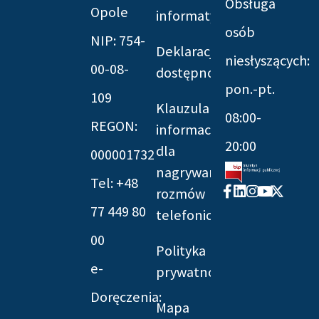
Obsługa
Opole
informatyczna
osób
NIP: 754-
Deklaracja
niesłyszących:
00-08-
dostępności
pon.-pt.
109
Klauzula
08:00-
REGON:
informacyjna
20:00
dla
000001732
nagrywania
Tel: +48
Facebook-
Linkedin
Instagram
Youtube
X-
rozmów
f
twitter
77 449 80
telefonicznych
00
Polityka
e-
prywatności
Doręczenia:
Mapa