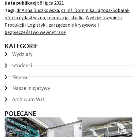
Data publikacji:
8 lipca 2021
Tagi:
dr Anna Duczkowska
,
dr inż. Dominika Jagoda-Sobalak
,
oferta dydaktyczna
,
rekrutacja
,
studia
,
Wydział Inżynierii
Produkcji i Logistyki
,
zarządzanie kryzysowe i
bezpieczeństwo wewnętrzne
KATEGORIE
Wydziały
Studenci
Nauka
Nasze inicjatywy
Archiwum WU
POLECANE