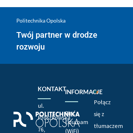
Politechnika Opolska
Twój partner w drodze
rozwoju
KONTAKT
INFORMACJE
Połącz
ul.
Sieć
się z
Prószkowska
Eduroam
tłumaczem
76,
(WiFi)