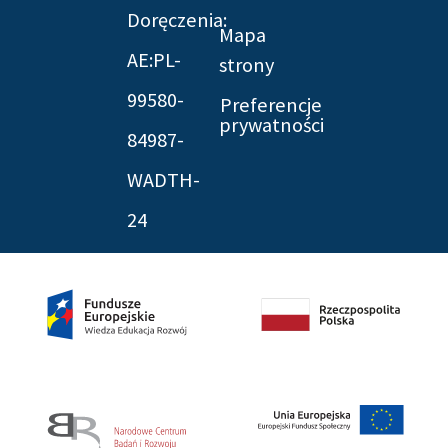
Doręczenia:
Mapa
AE:PL-
strony
99580-
Preferencje
prywatności
84987-
WADTH-
24