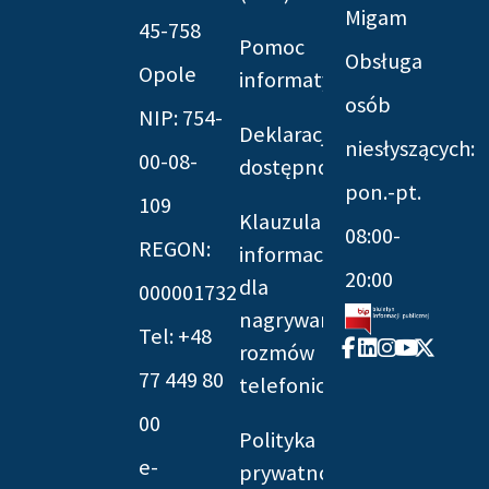
Migam
45-758
Pomoc
Obsługa
Opole
informatyczna
osób
NIP: 754-
Deklaracja
niesłyszących:
00-08-
dostępności
pon.-pt.
109
Klauzula
08:00-
REGON:
informacyjna
20:00
dla
000001732
nagrywania
Tel: +48
Facebook-
Linkedin
Instagram
Youtube
X-
rozmów
f
twitter
77 449 80
telefonicznych
00
Polityka
e-
prywatności