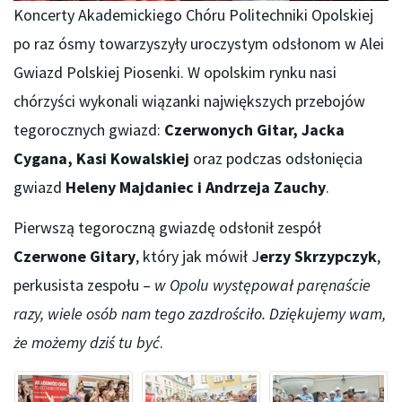
Koncerty Akademickiego Chóru Politechniki Opolskiej
po raz ósmy towarzyszyły uroczystym odsłonom w Alei
Gwiazd Polskiej Piosenki. W opolskim rynku nasi
chórzyści wykonali wiązanki największych przebojów
tegorocznych gwiazd:
Czerwonych Gitar, Jacka
Cygana, Kasi Kowalskiej
oraz podczas odsłonięcia
gwiazd
Heleny Majdaniec i Andrzeja Zauchy
.
Pierwszą tegoroczną gwiazdę odsłonił zespół
Czerwone Gitary
, który jak mówił J
erzy Skrzypczyk
,
perkusista zespołu –
w Opolu występował paręnaście
razy, wiele osób nam tego zazdrościło. Dziękujemy wam,
że możemy dziś tu być
.