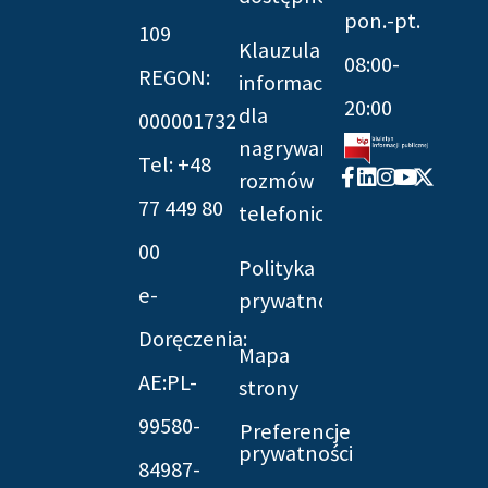
pon.-pt.
109
Klauzula
08:00-
REGON:
informacyjna
20:00
dla
000001732
nagrywania
Tel: +48
Facebook-
Linkedin
Instagram
Youtube
X-
rozmów
f
twitter
77 449 80
telefonicznych
00
Polityka
e-
prywatności
Doręczenia:
Mapa
AE:PL-
strony
99580-
Preferencje
prywatności
84987-