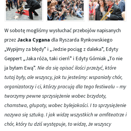
W sobotę mogliśmy wysłuchać przebojów napisanych
przez
Jacka Cygana
dla Ryszarda Rynkowskiego
„Wypijmy za błędy” i „Jedzie pociąg z daleka”, Edyty
Geppert „Jaka róża, taki cierń” i Edyty Górniak „To nie
ja byłam Ewą”.
Nie da się opisać ilości przeżyć, które
tutaj były, ale wszyscy, jak tu jesteśmy: wspaniały chór,
organizatorzy i ci, którzy pracują dla tego festiwalu – my
tworzymy pewne sprzysiężenie wobec brzydoty,
chamstwa, głupoty, wobec bylejakości. I to sprzysiężenie
nazywa się sztuką. I jak widzę wszystkich w amfiteatrze i
chór, który tu dziś występuje, to widzę, że wszyscy