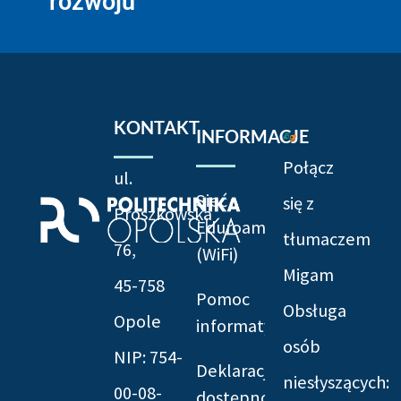
rozwoju
KONTAKT
INFORMACJE
Połącz
ul.
Sieć
się z
Prószkowska
Eduroam
tłumaczem
76,
(WiFi)
Migam
45-758
Pomoc
Obsługa
Opole
informatyczna
osób
NIP: 754-
Deklaracja
niesłyszących:
00-08-
dostępności