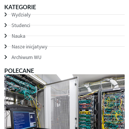
KATEGORIE
Wydziały
Studenci
Nauka
Nasze inicjatywy
Archiwum WU
POLECANE