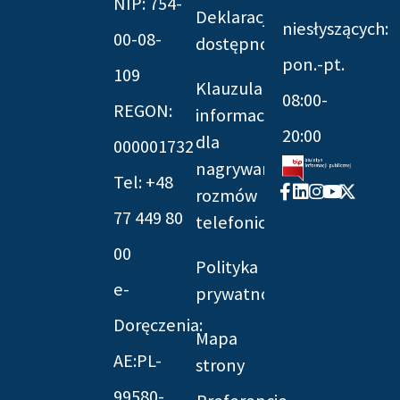
NIP: 754-
Deklaracja
niesłyszących:
00-08-
dostępności
pon.-pt.
109
Klauzula
08:00-
REGON:
informacyjna
20:00
dla
000001732
nagrywania
Tel: +48
Facebook-
Linkedin
Instagram
Youtube
X-
rozmów
f
twitter
77 449 80
telefonicznych
00
Polityka
e-
prywatności
Doręczenia:
Mapa
AE:PL-
strony
99580-