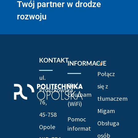
Twój partner w drodze
rozwoju
KONTAKT
INFORMACJE
Połącz
ul.
Sieć
się z
Prószkowska
Eduroam
tłumaczem
76,
(WiFi)
Migam
45-758
Pomoc
Obsługa
Opole
informatyczna
osób