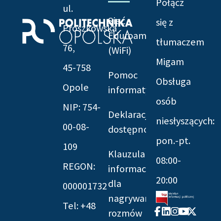
Połącz
ul.
Sieć
się z
Prószkowska
Eduroam
tłumaczem
76,
(WiFi)
Migam
45-758
Pomoc
Obsługa
Opole
informatyczna
osób
NIP: 754-
Deklaracja
niesłyszących:
00-08-
dostępności
pon.-pt.
109
Klauzula
08:00-
REGON:
informacyjna
20:00
dla
000001732
nagrywania
Tel: +48
Facebook-
Linkedin
Instagram
Youtube
X-
rozmów
f
twitter