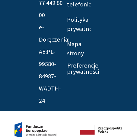
77 449 80
telefonicznych
00
Polityka
e-
prywatności
Doręczenia:
Mapa
AE:PL-
strony
99580-
Preferencje
prywatności
84987-
WADTH-
24