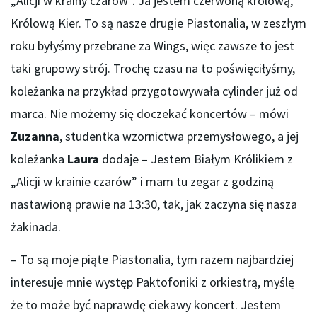
„Alicji w krainy czarów”. Ja jestem czerwoną królową,
Królową Kier. To są nasze drugie Piastonalia, w zeszłym
roku byłyśmy przebrane za Wings, więc zawsze to jest
taki grupowy strój. Trochę czasu na to poświęciłyśmy,
koleżanka na przykład przygotowywała cylinder już od
marca. Nie możemy się doczekać koncertów – mówi
Zuzanna
, studentka wzornictwa przemysłowego, a jej
koleżanka
Laura
dodaje – Jestem Białym Królikiem z
„Alicji w krainie czarów” i mam tu zegar z godziną
nastawioną prawie na 13:30, tak, jak zaczyna się nasza
żakinada.
– To są moje piąte Piastonalia, tym razem najbardziej
interesuje mnie występ Paktofoniki z orkiestrą, myślę
że to może być naprawdę ciekawy koncert. Jestem