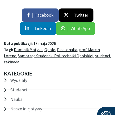
Facebook
Twitter
Linkedin
WhatsApp
Data publikacji:
18 maja 2026
Tagi:
Dominik Motyka
,
Opole
,
Piastonalia
,
prof. Marcin
Lorenc
,
Samorząd Studencki Politechniki Opolskiej
,
studenci
,
żakinada
KATEGORIE
Wydziały
Studenci
Nauka
Nasze inicjatywy