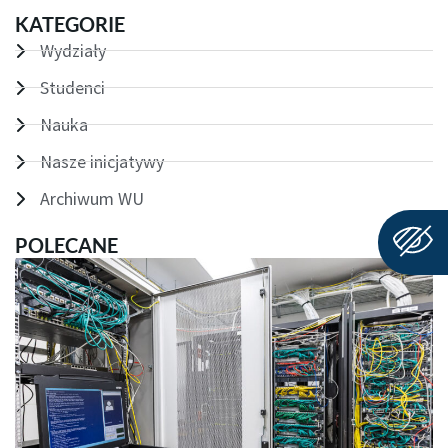
KATEGORIE
Wydziały
Studenci
Nauka
Nasze inicjatywy
Archiwum WU
POLECANE