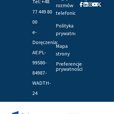
Tel: +48
Facebook-
Linkedin
Instagram
Youtube
X-
rozmów
f
twitter
77 449 80
telefonicznych
00
Polityka
e-
prywatności
Doręczenia:
Mapa
AE:PL-
strony
99580-
Preferencje
prywatności
84987-
WADTH-
24