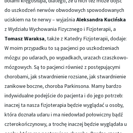
bólami kręgosłupa, dlatego, że u nich też może dojść
do uszkodzeń nerwów obwodowych spowodowanych
uciskiem na te nerwy – wyjaśnia
Aleksandra Kucińska
z Wydziału Wychowania Fizycznego i Fizjoterapii, a
Tomasz Waraksa
, także z Katedry Fizjoterapii, dodaje:
W moim przypadku to są pacjenci po uszkodzeniach
mózgu: po udarach, po wypadkach, urazach czaszkowo-
mózgowych. Są to pacjenci również z postępującymi
chorobami, jak stwardnienie rozsiane, jak stwardnienie
zanikowe boczne, choroba Parkinsona. Mamy bardzo
indywidualne podejście do pacjenta i do jego potrzeb:
inaczej ta nasza fizjoterapia będzie wyglądać u osoby,
która doznała udaru i ma niedowład połowiczny bądź
czterokończynowy, a trochę inaczej będzie wyglądała u