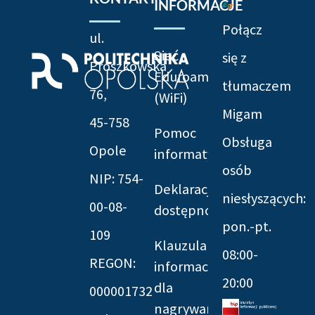
INFORMACJE
Połącz
ul.
Sieć
się z
Prószkowska
Eduroam
tłumaczem
76,
(WiFi)
Migam
45-758
Pomoc
Obsługa
Opole
informatyczna
osób
NIP: 754-
Deklaracja
niesłyszących:
00-08-
dostępności
pon.-pt.
109
Klauzula
08:00-
REGON:
informacyjna
20:00
dla
000001732
nagrywania