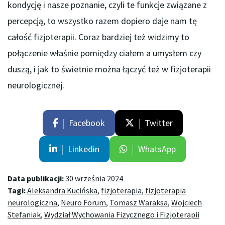
kondycję i nasze poznanie, czyli te funkcje związane z
percepcją, to wszystko razem dopiero daje nam tę
całość fizjoterapii. Coraz bardziej też widzimy to
połączenie właśnie pomiędzy ciałem a umysłem czy
duszą, i jak to świetnie można łączyć też w fizjoterapii
neurologicznej.
Facebook
Twitter
Linkedin
WhatsApp
Data publikacji:
30 września 2024
Tagi:
Aleksandra Kucińska
,
fizjoterapia
,
fizjoterapia
neurologiczna
,
Neuro Forum
,
Tomasz Waraksa
,
Wojciech
Stefaniak
,
Wydział Wychowania Fizycznego i Fizjoterapii