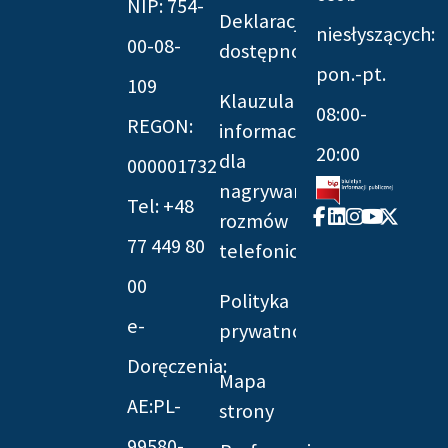
NIP: 754-
Deklaracja
niesłyszących:
00-08-
dostępności
pon.-pt.
109
Klauzula
08:00-
REGON:
informacyjna
20:00
dla
000001732
nagrywania
Tel: +48
Facebook-
Linkedin
Instagram
Youtube
X-
rozmów
f
twitter
77 449 80
telefonicznych
00
Polityka
e-
prywatności
Doręczenia:
Mapa
AE:PL-
strony
99580-