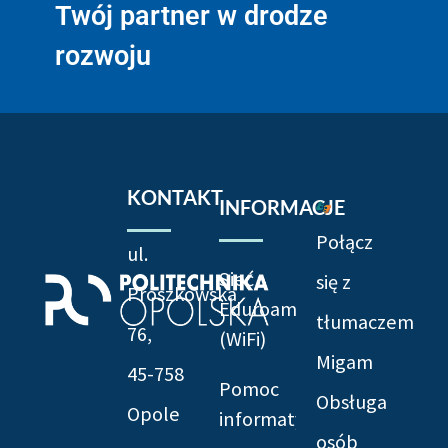
Twój partner w drodze
rozwoju
KONTAKT
INFORMACJE
Połącz
ul.
Sieć
się z
Prószkowska
Eduroam
tłumaczem
76,
(WiFi)
Migam
45-758
Pomoc
Obsługa
Opole
informatyczna
osób