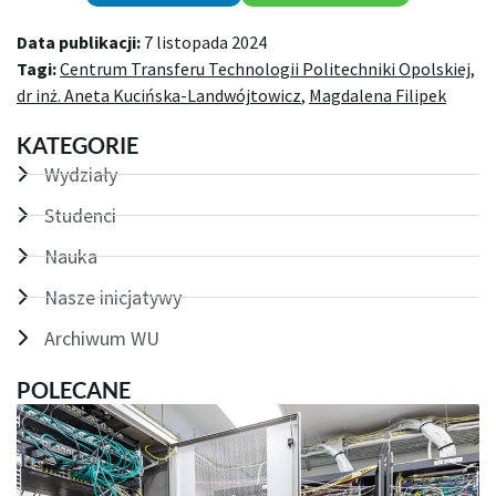
Data publikacji:
7 listopada 2024
Tagi:
Centrum Transferu Technologii Politechniki Opolskiej
,
dr inż. Aneta Kucińska-Landwójtowicz
,
Magdalena Filipek
KATEGORIE
Wydziały
Studenci
Nauka
Nasze inicjatywy
Archiwum WU
POLECANE