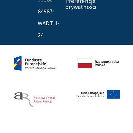
Preferencje
prywatności
84987-
WADTH-
24