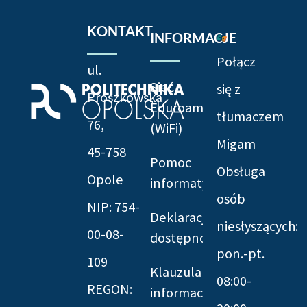
KONTAKT
INFORMACJE
Połącz
ul.
Sieć
się z
Prószkowska
Eduroam
tłumaczem
76,
(WiFi)
Migam
45-758
Pomoc
Obsługa
Opole
informatyczna
osób
NIP: 754-
Deklaracja
niesłyszących:
00-08-
dostępności
pon.-pt.
109
Klauzula
08:00-
REGON:
informacyjna