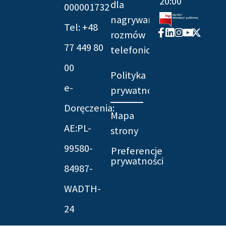
20:00
dla
000001732
nagrywania
Tel: +48
Facebook-
Linkedin
Instagram
Youtube
X-
rozmów
f
twitter
77 449 80
telefonicznych
00
Polityka
e-
prywatności
Doręczenia:
Mapa
AE:PL-
strony
99580-
Preferencje
prywatności
84987-
WADTH-
24