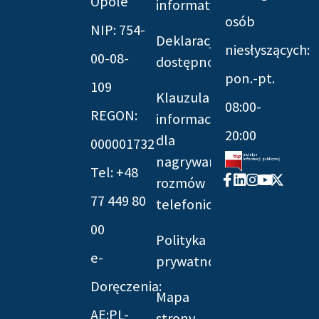
Opole
informatyczna
osób
NIP: 754-
Deklaracja
niesłyszących:
00-08-
dostępności
pon.-pt.
109
Klauzula
08:00-
REGON:
informacyjna
20:00
dla
000001732
nagrywania
Tel: +48
Facebook-
Linkedin
Instagram
Youtube
X-
rozmów
f
twitter
77 449 80
telefonicznych
00
Polityka
e-
prywatności
Doręczenia:
Mapa
AE:PL-
strony