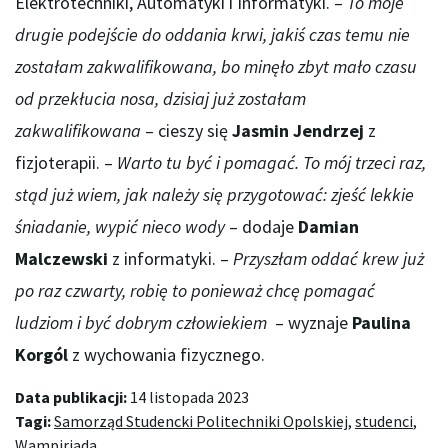
Elektrotechniki, Automatyki i Informatyki. –
To moje
drugie podejście do oddania krwi, jakiś czas temu nie
zostałam zakwalifikowana, bo minęło zbyt mało czasu
od przekłucia nosa, dzisiaj już zostałam
zakwalifikowana
– cieszy się
Jasmin Jendrzej
z
fizjoterapii. –
Warto tu być i pomagać. To mój trzeci raz,
stąd już wiem, jak należy się przygotować: zjeść lekkie
śniadanie, wypić nieco wody
– dodaje
Damian
Malczewski
z informatyki. –
Przyszłam oddać krew już
po raz czwarty, robię to ponieważ chcę pomagać
ludziom i być dobrym człowiekiem
– wyznaje
Paulina
Korgól
z wychowania fizycznego.
Data publikacji:
14 listopada 2023
Tagi:
Samorząd Studencki Politechniki Opolskiej
,
studenci
,
Wampiriada