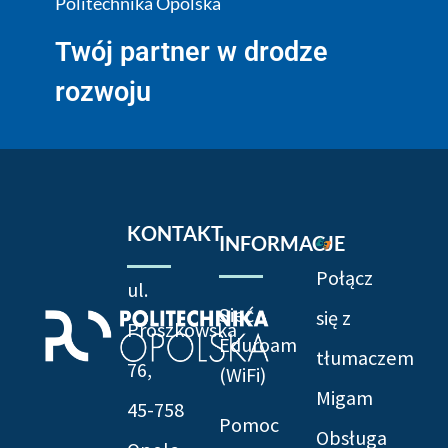
Politechnika Opolska
Twój partner w drodze
rozwoju
KONTAKT
INFORMACJE
Połącz
ul.
Sieć
się z
Prószkowska
Eduroam
tłumaczem
76,
(WiFi)
Migam
45-758
Pomoc
Obsługa