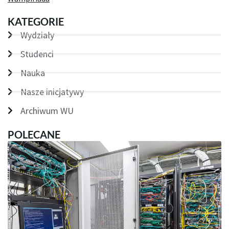
KATEGORIE
Wydziały
Studenci
Nauka
Nasze inicjatywy
Archiwum WU
POLECANE