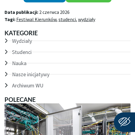
Data publikacji:
2 czerwca 2026
Tagi:
Festiwal Kierunków
,
studenci
,
wydziały
KATEGORIE
Wydziały
Studenci
Nauka
Nasze inicjatywy
Archiwum WU
POLECANE