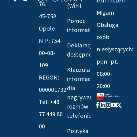
tłumaczem
76,
(WiFi)
Migam
45-758
Pomoc
Obsługa
Opole
informatyczna
osób
NIP: 754-
Deklaracja
niesłyszących:
00-08-
dostępności
pon.-pt.
109
Klauzula
08:00-
REGON:
informacyjna
20:00
dla
000001732
nagrywania
Tel: +48
Facebook-
Linkedin
Instagram
Youtube
X-
rozmów
f
twitter
77 449 80
telefonicznych
00
Polityka