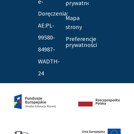
e-
prywatności
Doręczenia:
Mapa
AE:PL-
strony
99580-
Preferencje
prywatności
84987-
WADTH-
24