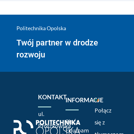
Politechnika Opolska
Twój partner w drodze
rozwoju
KONTAKT
INFORMACJE
Połącz
ul.
Sieć
się z
Prószkowska
Eduroam