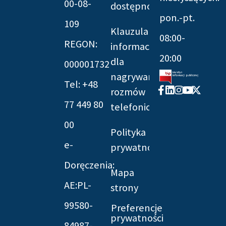
00-08-
dostępności
pon.-pt.
109
Klauzula
08:00-
REGON:
informacyjna
20:00
dla
000001732
nagrywania
Tel: +48
Facebook-
Linkedin
Instagram
Youtube
X-
rozmów
f
twitter
77 449 80
telefonicznych
00
Polityka
e-
prywatności
Doręczenia:
Mapa
AE:PL-
strony
99580-
Preferencje
prywatności
84987-