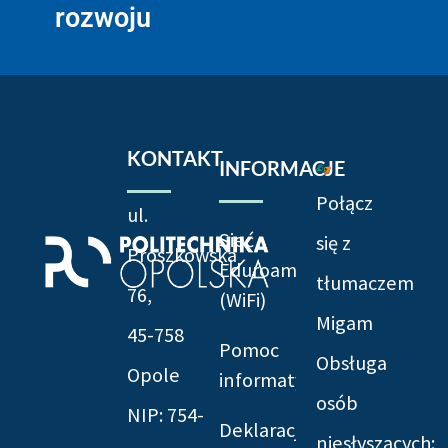
rozwoju
KONTAKT
INFORMACJE
Połącz
ul.
Sieć
się z
Prószkowska
Eduroam
tłumaczem
76,
(WiFi)
Migam
45-758
Pomoc
Obsługa
Opole
informatyczna
osób
NIP: 754-
Deklaracja
niesłyszących: