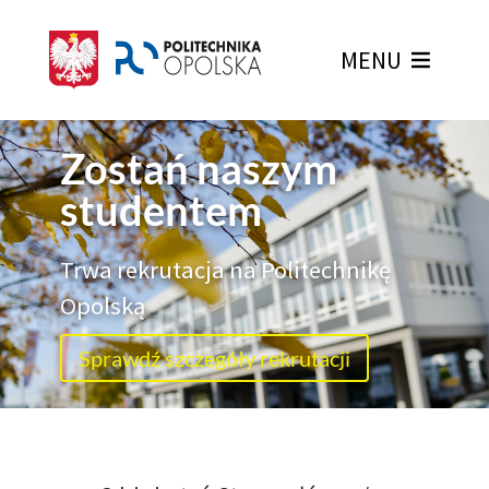
MENU
Zostań naszym
studentem
Trwa rekrutacja na Politechnikę
Opolską
Sprawdź szczegóły rekrutacji