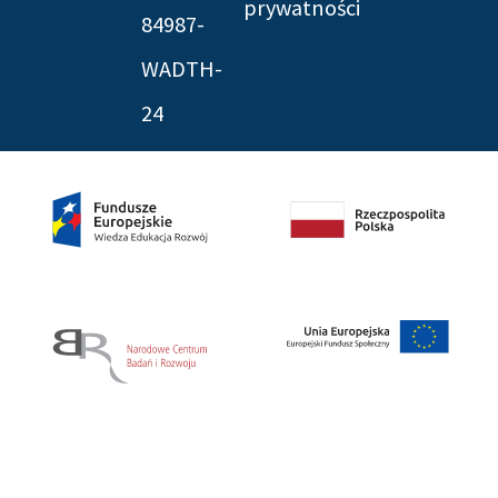
prywatności
84987-
WADTH-
24