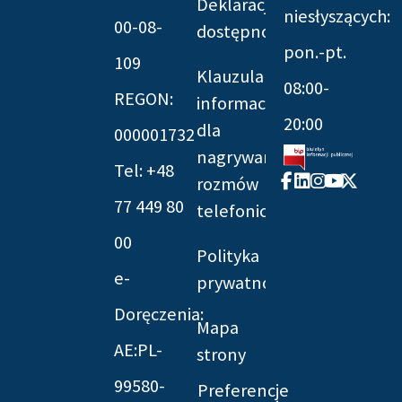
Deklaracja
niesłyszących:
00-08-
dostępności
pon.-pt.
109
Klauzula
08:00-
REGON:
informacyjna
20:00
dla
000001732
nagrywania
Tel: +48
Facebook-
Linkedin
Instagram
Youtube
X-
rozmów
f
twitter
77 449 80
telefonicznych
00
Polityka
e-
prywatności
Doręczenia:
Mapa
AE:PL-
strony
99580-
Preferencje