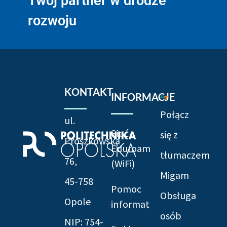
Twój partner w drodze
rozwoju
KONTAKT
INFORMACJE
Połącz
ul.
Sieć
się z
Prószkowska
Eduroam
tłumaczem
76,
(WiFi)
Migam
45-758
Pomoc
Obsługa
Opole
informatyczna
osób
NIP: 754-