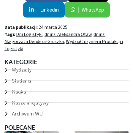
Linkedin
WhatsApp
Data publikacji:
24 marca 2025
Tagi:
Dni Logistyki
,
dr inż. Aleksandra Otaw
,
dr inż.
Małgorzata Dendera-Gruszka
,
Wydział Inżynierii Produkcji i
Logistyki
KATEGORIE
Wydziały
Studenci
Nauka
Nasze inicjatywy
Archiwum WU
POLECANE