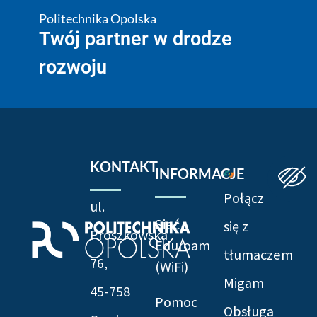
Politechnika Opolska
Twój partner w drodze
rozwoju
KONTAKT
INFORMACJE
Połącz
ul.
Sieć
się z
Prószkowska
Eduroam
tłumaczem
76,
(WiFi)
Migam
45-758
Pomoc
Obsługa