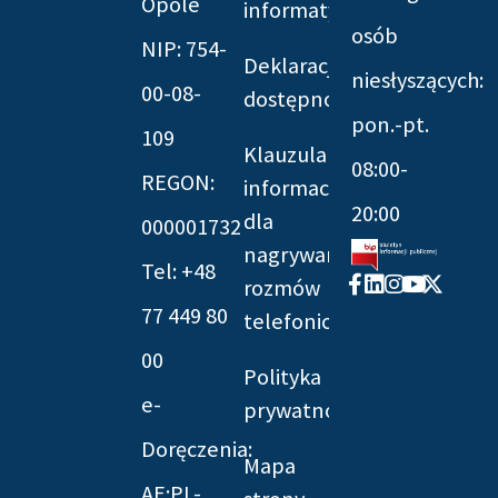
Opole
informatyczna
osób
NIP: 754-
Deklaracja
niesłyszących:
00-08-
dostępności
pon.-pt.
109
Klauzula
08:00-
REGON:
informacyjna
20:00
dla
000001732
nagrywania
Tel: +48
Facebook-
Linkedin
Instagram
Youtube
X-
rozmów
f
twitter
77 449 80
telefonicznych
00
Polityka
e-
prywatności
Doręczenia:
Mapa
AE:PL-