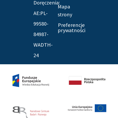
Doręczenia:
Mapa
AE:PL-
strony
99580-
Preferencje
prywatności
84987-
WADTH-
24