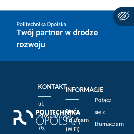
Politechnika Opolska
Twój partner w drodze
rozwoju
KONTAKT
INFORMACJE
Połącz
ul.
Sieć
się z
Prószkowska
Eduroam
tłumaczem
76,
(WiFi)