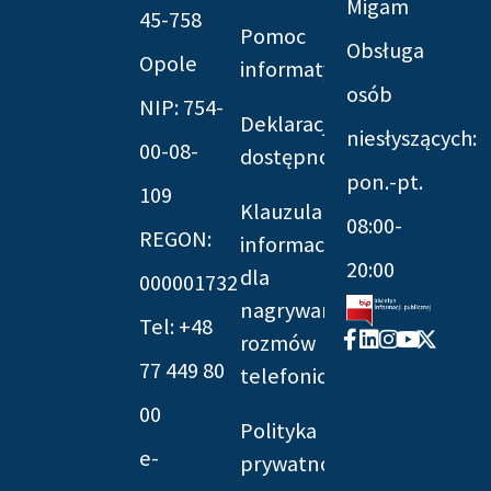
Migam
45-758
Pomoc
Obsługa
Opole
informatyczna
osób
NIP: 754-
Deklaracja
niesłyszących:
00-08-
dostępności
pon.-pt.
109
Klauzula
08:00-
REGON:
informacyjna
20:00
dla
000001732
nagrywania
Tel: +48
Facebook-
Linkedin
Instagram
Youtube
X-
rozmów
f
twitter
77 449 80
telefonicznych
00
Polityka
e-
prywatności