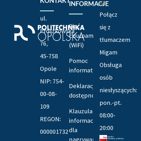
KONTAKT
INFORMACJE
Połącz
ul.
Sieć
się z
Prószkowska
Eduroam
tłumaczem
76,
(WiFi)
Migam
45-758
Pomoc
Obsługa
Opole
informatyczna
osób
NIP: 754-
Deklaracja
niesłyszących:
00-08-
dostępności
pon.-pt.
109
Klauzula
08:00-
REGON:
informacyjna
20:00
dla
000001732
nagrywania