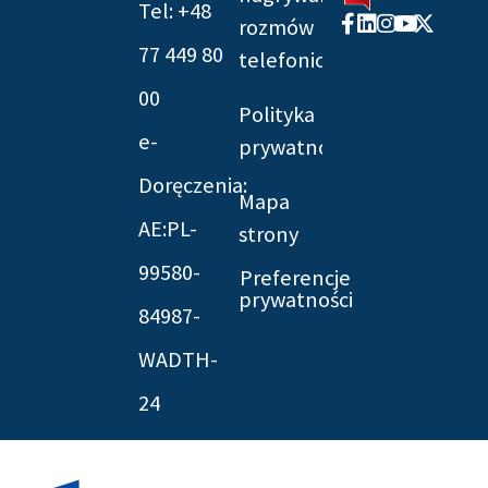
Tel: +48
Facebook-
Linkedin
Instagram
Youtube
X-
rozmów
f
twitter
77 449 80
telefonicznych
00
Polityka
e-
prywatności
Doręczenia:
Mapa
AE:PL-
strony
99580-
Preferencje
prywatności
84987-
WADTH-
24