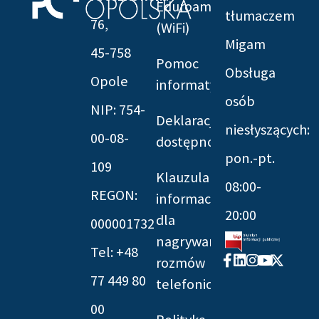
Eduroam
tłumaczem
76,
(WiFi)
Migam
45-758
Pomoc
Obsługa
Opole
informatyczna
osób
NIP: 754-
Deklaracja
niesłyszących:
00-08-
dostępności
pon.-pt.
109
Klauzula
08:00-
REGON:
informacyjna
20:00
dla
000001732
nagrywania
Tel: +48
Facebook-
Linkedin
Instagram
Youtube
X-
rozmów
f
twitter
77 449 80
telefonicznych
00