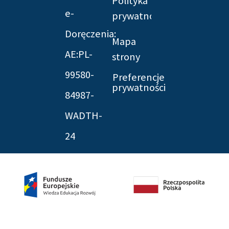
Polityka
e-
prywatności
Doręczenia:
Mapa
AE:PL-
strony
99580-
Preferencje
prywatności
84987-
WADTH-
24