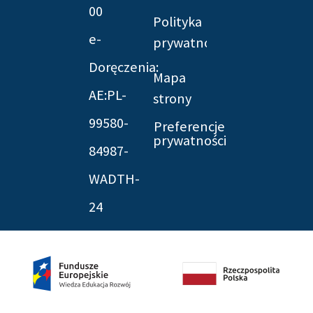
00
Polityka
e-
prywatności
Doręczenia:
Mapa
AE:PL-
strony
99580-
Preferencje
prywatności
84987-
WADTH-
24