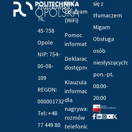
Sieć
się z
Prószkowska
Eduroam
tłumaczem
76,
(WiFi)
Migam
45-758
Pomoc
Obsługa
Opole
informatyczna
osób
NIP: 754-
Deklaracja
niesłyszących:
00-08-
dostępności
pon.-pt.
109
Klauzula
08:00-
REGON:
informacyjna
20:00
dla
000001732
nagrywania
Tel: +48
Facebook-
Linkedin
Instagram
Youtube
X-
rozmów
f
twitter
77 449 80
telefonicznych