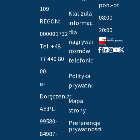
pon.-pt.
109
Klauzula
08:00-
REGON:
informacyjna
20:00
dla
000001732
nagrywania
Tel: +48
Facebook-
Linkedin
Instagram
Youtube
X-
rozmów
f
twitter
77 449 80
telefonicznych
00
Polityka
e-
prywatności
Doręczenia:
Mapa
AE:PL-
strony
99580-
Preferencje
prywatności
84987-