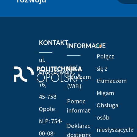
KONTAKT
INFORMACJE
Połącz
ul.
Sieć
się z
Prószkowska
Eduroam
tłumaczem
76,
(WiFi)
Migam
45-758
Pomoc
Obsługa
Opole
informatyczna
osób
NIP: 754-
Deklaracja
niesłyszących:
00-08-
dostępności