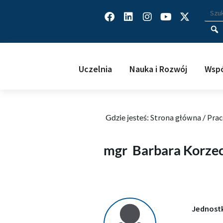
Facebook
Linkedin
Instagram
Youtube
X-
Wys
Wpisz
twitter
Uczelnia
Nauka i Rozwój
Wspó
Gdzie jesteś:
Strona główna
/
Prac
Barbara Korzec
mgr
Barbara Korze
Jednost