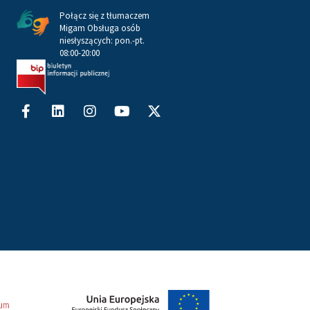
Połącz się z tłumaczem
Migam Obsługa osób
niesłyszących: pon.-pt.
08:00-20:00
Facebook-
Linkedin
Instagram
Youtube
X-
f
twitter