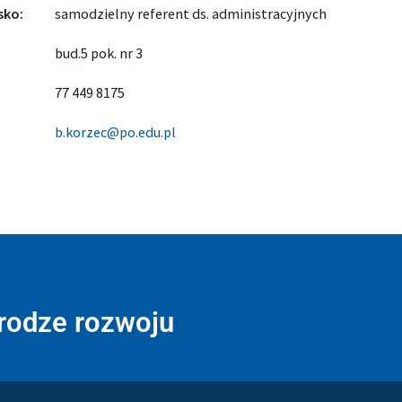
sko:
samodzielny referent ds. administracyjnych
bud.5 pok. nr 3
77 449 8175
b.korzec@po.edu.pl
drodze rozwoju