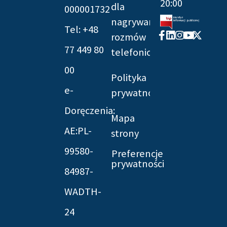
20:00
dla
000001732
nagrywania
Tel: +48
Facebook-
Linkedin
Instagram
Youtube
X-
rozmów
f
twitter
77 449 80
telefonicznych
00
Polityka
e-
prywatności
Doręczenia:
Mapa
AE:PL-
strony
99580-
Preferencje
prywatności
84987-
WADTH-
24