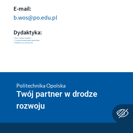
E-mail:
b.wos@po.edu.pl
Dydaktyka:
Plan zajęć pracownika
Terminy konsultacji dla studentów
Profil w bazie wiedzy PO
Politechnika Opolska
Twój partner w drodze
rozwoju