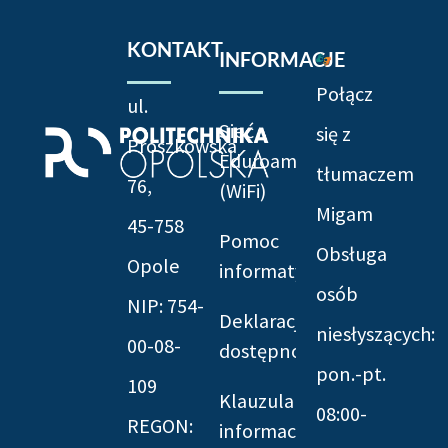
KONTAKT
INFORMACJE
Połącz
ul.
Sieć
się z
Prószkowska
Eduroam
tłumaczem
76,
(WiFi)
Migam
45-758
Pomoc
Obsługa
Opole
informatyczna
osób
NIP: 754-
Deklaracja
niesłyszących:
00-08-
dostępności
pon.-pt.
109
Klauzula
08:00-
REGON:
informacyjna