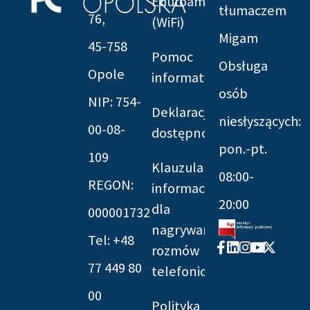
Eduroam
tłumaczem
76,
(WiFi)
Migam
45-758
Pomoc
Obsługa
Opole
informatyczna
osób
NIP: 754-
Deklaracja
niesłyszących:
00-08-
dostępności
pon.-pt.
109
Klauzula
08:00-
REGON:
informacyjna
20:00
dla
000001732
nagrywania
Tel: +48
Facebook-
Linkedin
Instagram
Youtube
X-
rozmów
f
twitter
77 449 80
telefonicznych
00
Polityka