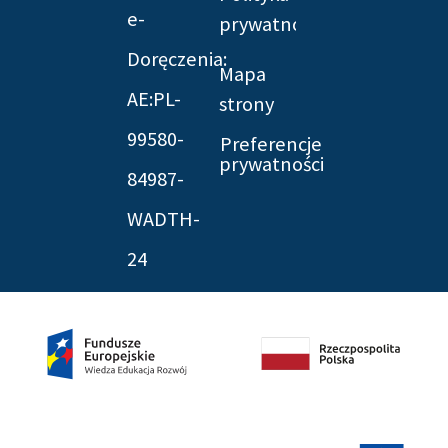
e-
prywatności
Doręczenia:
Mapa
AE:PL-
strony
99580-
Preferencje
prywatności
84987-
WADTH-
24