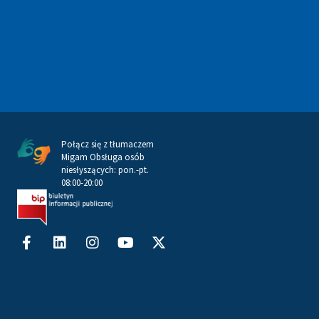
Połącz się z tłumaczem
Migam Obsługa osób
niesłyszących: pon.-pt.
08:00-20:00
Facebook-
Linkedin
Instagram
Youtube
X-
f
twitter