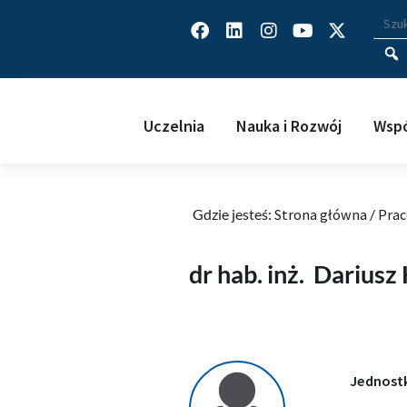
Facebook
Linkedin
Instagram
Youtube
X-
Wys
Wpisz
twitter
Uczelnia
Nauka i Rozwój
Wspó
Gdzie jesteś:
Strona główna
/
Prac
Dariusz Koteras
dr hab. inż.
Dariusz 
Jednost