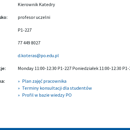
Kierownik Katedry
sko:
profesor uczelni
P1-227
77 449 8027
d.koteras@po.edu.pl
je:
Monday 11:00-12:30 P1-227 Poniedziałek 11:00-12:30 P1-
ka:
Plan zajęć pracownika
Terminy konsultacji dla studentów
Profil w bazie wiedzy PO