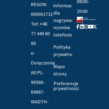
08:00-
REGON:
informacyjna
20:00
dla
000001732
nagrywania
Tel: +48
Facebook-
Linkedin
Instagram
Youtube
X-
rozmów
f
twitter
77 449 80
telefonicznych
00
Polityka
e-
prywatności
Doręczenia:
Mapa
AE:PL-
strony
99580-
Preferencje
prywatności
84987-
WADTH-