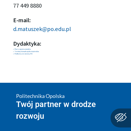
77 449 8880
E-mail:
d.matuszek@po.edu.pl
Dydaktyka:
Plan zajęć pracownika
Terminy konsultacji dla studentów
Profil w bazie wiedzy PO
Politechnika Opolska
Twój partner w drodze
rozwoju