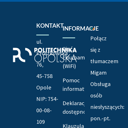
KONTAKT
INFORMACJE
Połącz
ul.
Sieć
się z
Prószkowska
Eduroam
tłumaczem
76,
(WiFi)
Migam
45-758
Pomoc
Obsługa
Opole
informatyczna
osób
NIP: 754-
Deklaracja
niesłyszących:
00-08-
dostępności
pon.-pt.
109
Klauzula