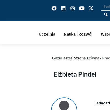
Facebook
Linkedin
Instagram
Youtube
X-
Wys
Wpisz
twitter
Uczelnia
Nauka i Rozwój
Wspó
Gdzie jesteś:
Strona główna
/
Prac
Elżbieta Pindel
Elżbieta Pindel
Jednost