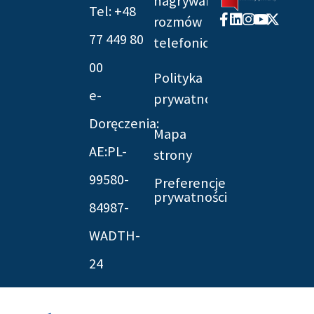
nagrywania
Tel: +48
Facebook-
Linkedin
Instagram
Youtube
X-
rozmów
f
twitter
77 449 80
telefonicznych
00
Polityka
e-
prywatności
Doręczenia:
Mapa
AE:PL-
strony
99580-
Preferencje
prywatności
84987-
WADTH-
24