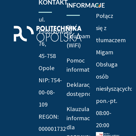
KONTAKT
INFORMACJE
Połącz
ul.
Sieć
się z
Prószkowska
Eduroam
tłumaczem
76,
(WiFi)
Migam
45-758
Pomoc
Obsługa
Opole
informatyczna
osób
NIP: 754-
Deklaracja
niesłyszących:
00-08-
dostępności
pon.-pt.
109
Klauzula
08:00-
REGON:
informacyjna
20:00
dla
000001732